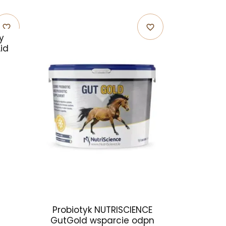
favorite_border
favorite_border
y
id
Probiotyk NUTRISCIENCE
GutGold wsparcie odpn