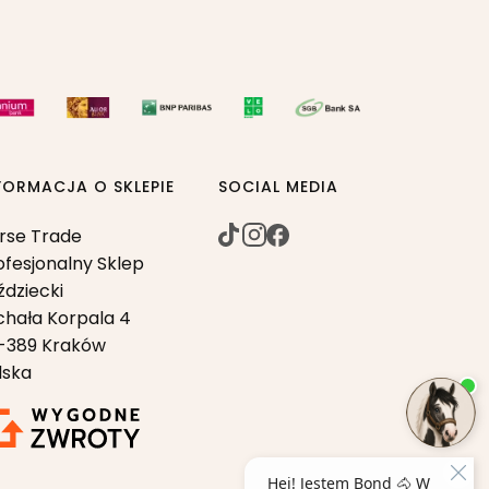
FORMACJA O SKLEPIE
SOCIAL MEDIA
rse Trade
ofesjonalny Sklep
ździecki
chała Korpala 4
-389 Kraków
lska