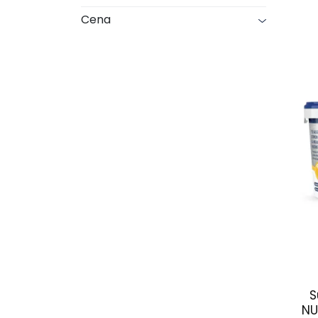
Cena
S
NU