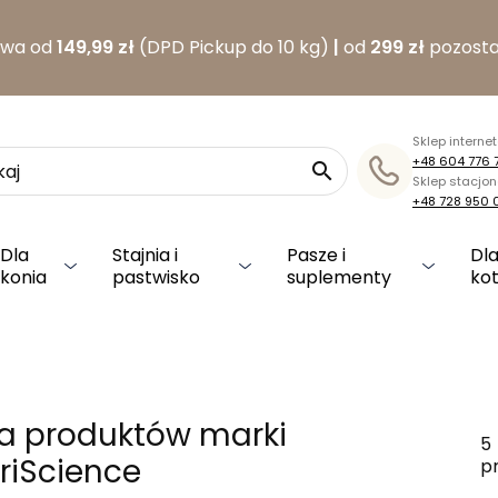
awa od
149,99 zł
(DPD Pickup do 10 kg)
|
od
299 zł
pozosta
Sklep interne
+48 604 776 

Sklep stacjo
+48 728 950 
Dla
Stajnia i
Pasze i
Dla
konia
pastwisko
suplementy
ko
ta produktów marki
5
riScience
p