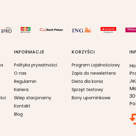
INFORMACJE
KORZYŚCI
IN
ia
Polityka prywatności
Program Lojalnościowy
Ho
Pr
O nas
Zapis do newslettera
Je
Regulamin
Dieta dla konia
Mi
Kariera
Sprzęt testowy
30
ści
Sklep stacjonarny
Bony upominkowe
Po
Kontakt
Blog