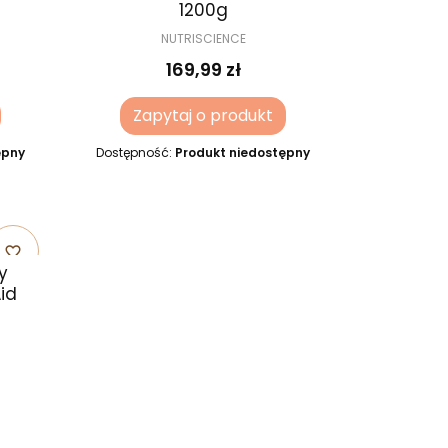
1200g
NUTRISCIENCE
169,99 zł
Zapytaj o produkt
ępny
Dostępność:
Produkt niedostępny
favorite_border
y
id