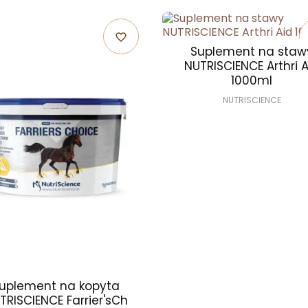
favorite_border
Suplement na staw
NUTRISCIENCE Arthri A
1000ml
NUTRISCIENCE
uplement na kopyta
TRISCIENCE Farrier'sCh