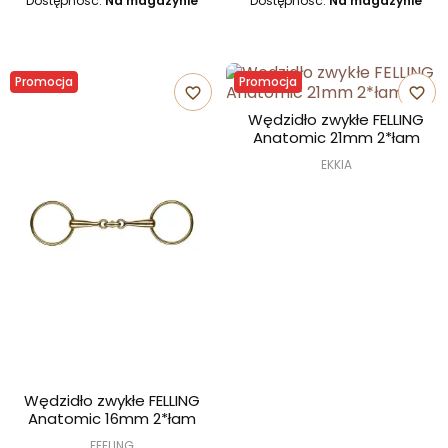
Dostępność:
Na magazynie
Dostępność:
Na magazynie
Promocja
Promocja
favorite_border
favorite_border
Wędzidło zwykłe FELLING
Anatomic 21mm 2*łam
EKKIA
Wędzidło zwykłe FELLING
Anatomic 16mm 2*łam
FEELING