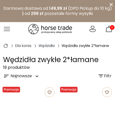
×
Darmowa dostawa od
149,99 zł
(DPD Pickup do 10 kg)
|
od
299 zł
pozostałe formy wysyłki
0
Dla konia
Wędzidła
Wędzidła zwykłe 2*łamane
Wędzidła zwykłe 2*łamane
19 produktów
Najnowsze
filter_list
Filtr
sort
expand_more
Promocja
Promocja
favorite_border
favorite_border