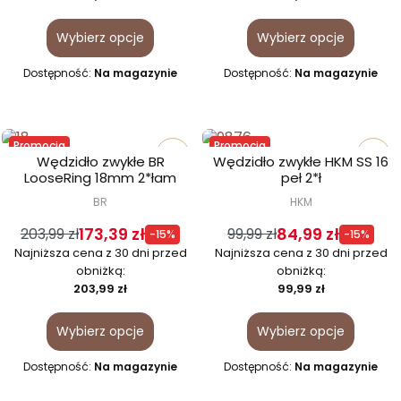
Wybierz opcje
Wybierz opcje
Dostępność:
Na magazynie
Dostępność:
Na magazynie
Promocja
Promocja
favorite_border
favorite_border
Wędzidło zwykłe BR
Wędzidło zwykłe HKM SS 16
LooseRing 18mm 2*łam
peł 2*ł
BR
HKM
173,39 zł
84,99 zł
203,99 zł
99,99 zł
-15%
-15%
Najniższa cena z 30 dni przed
Najniższa cena z 30 dni przed
obniżką:
obniżką:
203,99 zł
99,99 zł
Wybierz opcje
Wybierz opcje
Dostępność:
Na magazynie
Dostępność:
Na magazynie