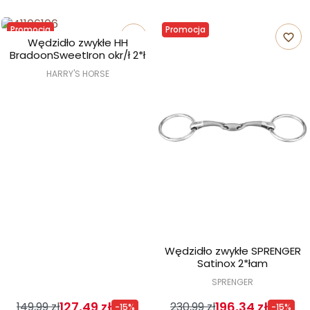
Promocja
Promocja
favorite_border
favorite_border
Wędzidło zwykłe HH
BradoonSweetIron okr/ł 2*ł
HARRY'S HORSE
Wędzidło zwykłe SPRENGER
Satinox 2*łam
SPRENGER
127,49 zł
196,34 zł
149,99 zł
230,99 zł
-15%
-15%