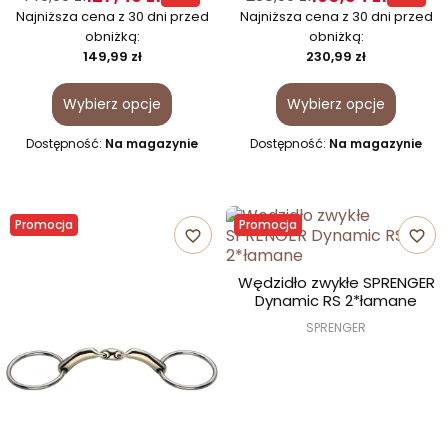
Najniższa cena z 30 dni przed
Najniższa cena z 30 dni przed
obniżką:
obniżką:
149,99 zł
230,99 zł
Wybierz opcje
Wybierz opcje
Dostępność:
Na magazynie
Dostępność:
Na magazynie
Promocja
Promocja
favorite_border
favorite_border
Wędzidło zwykłe SPRENGER
Dynamic RS 2*łamane
SPRENGER