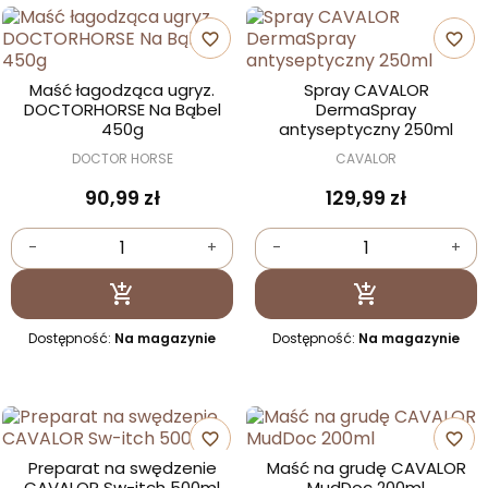
favorite_border
favorite_border
Maść łagodząca ugryz.
Spray CAVALOR
DOCTORHORSE Na Bąbel
DermaSpray
450g
antyseptyczny 250ml
DOCTOR HORSE
CAVALOR
90,99 zł
129,99 zł
-
+
-
+
Dodaj do koszyka
Dodaj do kosz


Dostępność:
Na magazynie
Dostępność:
Na magazynie
favorite_border
favorite_border
Preparat na swędzenie
Maść na grudę CAVALOR
CAVALOR Sw-itch 500ml
MudDoc 200ml