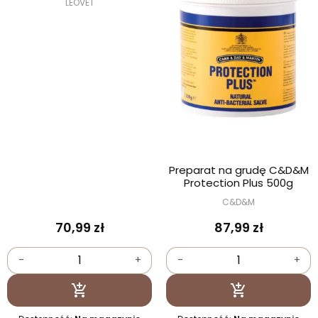
LEOVET
Preparat na grudę C&D&M
Protection Plus 500g
C&D&M
70,99 zł
87,99 zł
-
+
-
+
Dodaj do koszyka
Dodaj do kosz

