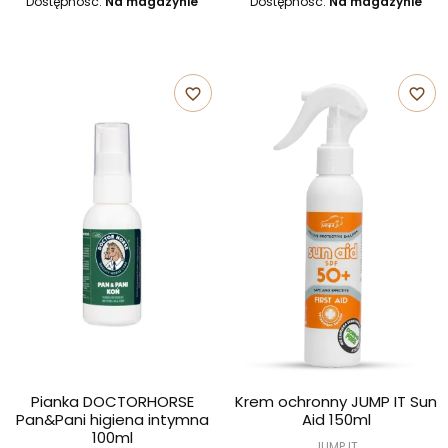
Dostępność:
Na magazynie
Dostępność:
Na magazynie
favorite_border
favorite_border
Pianka DOCTORHORSE
Krem ochronny JUMP IT Sun
Pan&Pani higiena intymna
Aid 150ml
100ml
JUMP IT