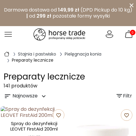
×
Darmowa dostawa od
149,99 zł
(DPD Pickup do 10 kg)
|
od
299 zł
pozostałe formy wysyłki
0
Stajnia i pastwisko
Pielęgnacja konia
Preparaty lecznicze
Preparaty lecznicze
141 produktów
Najnowsze
filter_list
Filtr
sort
expand_more
favorite_border
favorite_border
Spray do dezynfekcji
LEOVET FirstAid 200ml