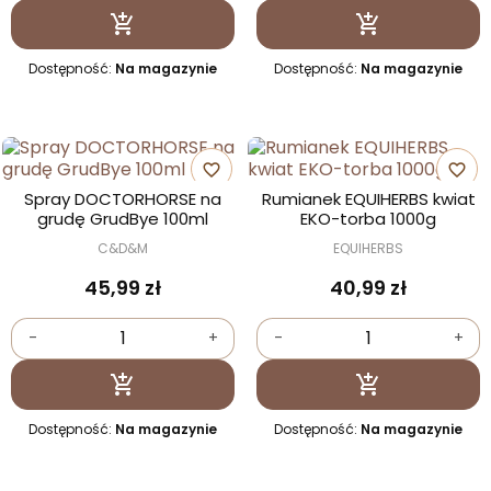
Dodaj do koszyka
Dodaj do kosz


Dostępność:
Na magazynie
Dostępność:
Na magazynie
favorite_border
favorite_border
Spray DOCTORHORSE na
Rumianek EQUIHERBS kwiat
grudę GrudBye 100ml
EKO-torba 1000g
C&D&M
EQUIHERBS
45,99 zł
40,99 zł
-
+
-
+
Dodaj do koszyka
Dodaj do kosz


Dostępność:
Na magazynie
Dostępność:
Na magazynie