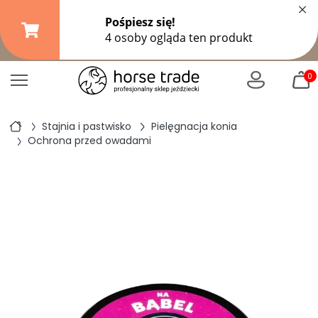
×
Darmowa dostawa od
149,99 zł
(DPD Pickup do 10 kg)
|
od
299 zł
pozostałe formy wysyłki
0
Stajnia i pastwisko
Pielęgnacja konia
Ochrona przed owadami