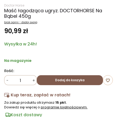
Doctor Horse
Maść łagodząca ugryz. DOCTORHORSE Na
Bąbel 450g
brak opinii - dodaj swoją
90,99 zł
Wysyłka w 24h!
Na magazynie
Ilość:
-
+
Dodaj do koszyka
favorite_border
Kup teraz, zapłać w ratach!
Za zakup produktu otrzymasz
15 pkt.
Dowiedz się więcej o
programie lojalnościowym.
Koszt dostawy