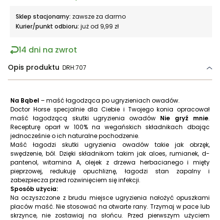
Sklep stacjonarny:
zawsze za darmo
Kurier/punkt odbioru:
już od 9,99 zł
14 dni na zwrot
Opis produktu
DRH:707
Na Bąbel
– maść łagodząca po ugryzieniach owadów.
Doctor Horse specjalnie dla Ciebie i Twojego konia opracował
maść łagodzącą skutki ugryzienia owadów
Nie gryź mnie
.
Recepturę oparł w 100% na wegańskich składnikach dbając
jednocześnie o ich naturalne pochodzenie.
Maść łagodzi skutki ugryzienia owadów takie jak obrzęk,
swędzenie, ból. Dzięki składnikom takim jak aloes, rumianek, d-
pantenol, witamina A, olejek z drzewa herbacianego i mięty
pieprzowej, redukuję opuchliznę, łagodzi stan zapalny i
zabezpiecza przed rozwinięciem się infekcji.
Sposób użycia:
Na oczyszczone z brudu miejsce ugryzienia nałożyć opuszkami
placów maść. Nie stosować na otwarte rany. Trzymaj w pace lub
skrzynce, nie zostawiaj na słońcu. Przed pierwszym użyciem