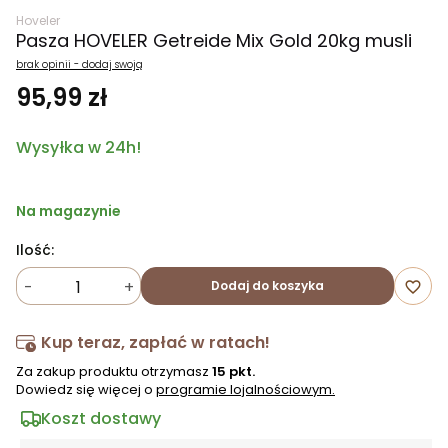
Hoveler
Pasza HOVELER Getreide Mix Gold 20kg musli
brak opinii - dodaj swoją
95,99 zł
Wysyłka w 24h!
Na magazynie
Ilość:
-
+
Dodaj do koszyka
favorite_border
Kup teraz, zapłać w ratach!
Za zakup produktu otrzymasz
15 pkt.
Dowiedz się więcej o
programie lojalnościowym.
Koszt dostawy