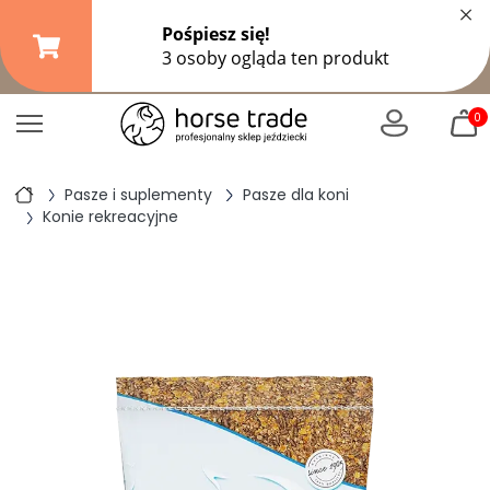
×
Darmowa dostawa od
149,99 zł
(DPD Pickup do 10 kg)
|
od
299 zł
pozostałe formy wysyłki
0
Pasze i suplementy
Pasze dla koni
Konie rekreacyjne