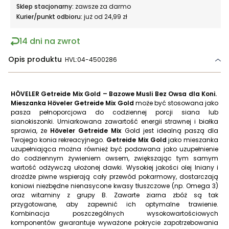
Sklep stacjonarny:
zawsze za darmo
Kurier/punkt odbioru:
już od 24,99 zł
14 dni na zwrot
Opis produktu
HVL:04-4500286
HÖVELER Getreide Mix Gold – Bazowe Musli Bez Owsa dla Koni.
Mieszanka Höveler Getreide Mix Gold
może być stosowana jako
pasza pełnoporcjowa do codziennej porcji siana lub
sianokiszonki. Umiarkowana zawartość energii strawnej i białka
sprawia, że
Höveler Getreide Mix
Gold jest idealną paszą dla
Twojego konia rekreacyjnego.
Getreide Mix Gold
jako mieszanka
uzupełniająca można również być podawana jako uzupełnienie
do codziennym żywieniem owsem, zwiększając tym samym
wartość odżywczą ułożonej dawki. Wysokiej jakości olej lniany i
drożdże piwne wspierają cały przewód pokarmowy, dostarczają
koniowi niezbędne nienasycone kwasy tłuszczowe (np. Omega 3)
oraz witaminy z grupy B. Zawarte ziarna zbóż są tak
przygotowane, aby zapewnić ich optymalne trawienie.
Kombinacja poszczególnych wysokowartościowych
komponentów gwarantuje wyważone pokrycie zapotrzebowania