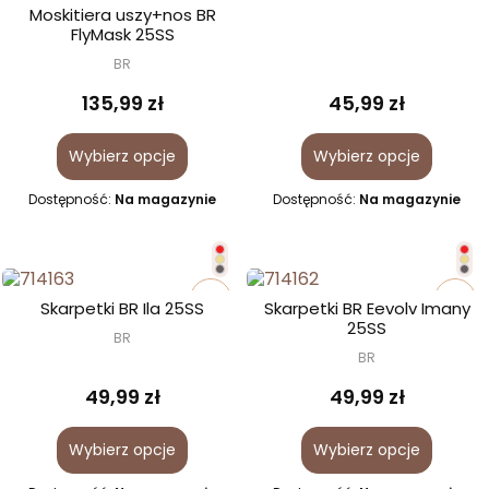
Moskitiera uszy+nos BR
FlyMask 25SS
BR
135,99 zł
45,99 zł
Wybierz opcje
Wybierz opcje
Dostępność:
Na magazynie
Dostępność:
Na magazynie
favorite_border
favorite_border
Skarpetki BR Ila 25SS
Skarpetki BR Eevolv Imany
25SS
BR
BR
49,99 zł
49,99 zł
Wybierz opcje
Wybierz opcje