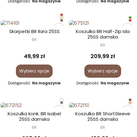
Dostępność:
Na magazynie
Dostępność:
Na magazynie
favorite_border
favorite_border
Skarpetki BR Ilara 25SS
Koszulka BR Half-Zip Ida
25SS damska
BR
BR
49,99 zł
209,99 zł
Wybierz opcje
Wybierz opcje
Dostępność:
Na magazynie
Dostępność:
Na magazynie
favorite_border
favorite_border
Koszulka konk. BR Isabel
Koszulka BR ShortSleeve
25SS damska
25SS damska
BR
BR