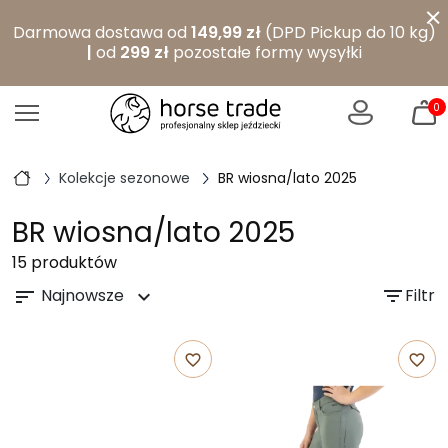
×
Darmowa dostawa od
149,99 zł
(DPD Pickup do 10 kg)
|
od
299 zł
pozostałe formy wysyłki
0
Kolekcje sezonowe
BR wiosna/lato 2025
BR wiosna/lato 2025
15 produktów
Najnowsze
filter_list
Filtr
sort
expand_more
favorite_border
favorite_border