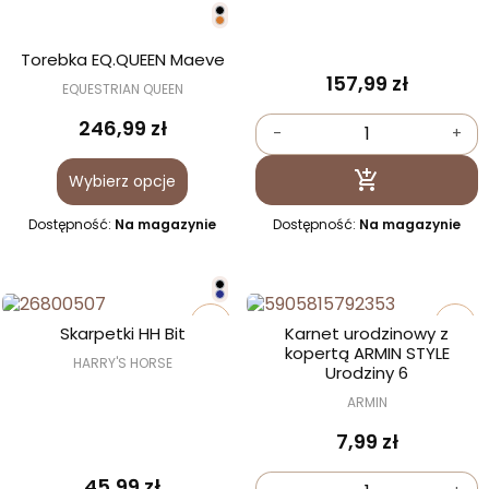
Torebka EQ.QUEEN Maeve
157,99 zł
EQUESTRIAN QUEEN
246,99 zł
-
+
Dodaj do kosz

Wybierz opcje
Dostępność:
Na magazynie
Dostępność:
Na magazynie
favorite_border
favorite_border
Skarpetki HH Bit
Karnet urodzinowy z
kopertą ARMIN STYLE
HARRY'S HORSE
Urodziny 6
ARMIN
7,99 zł
45,99 zł