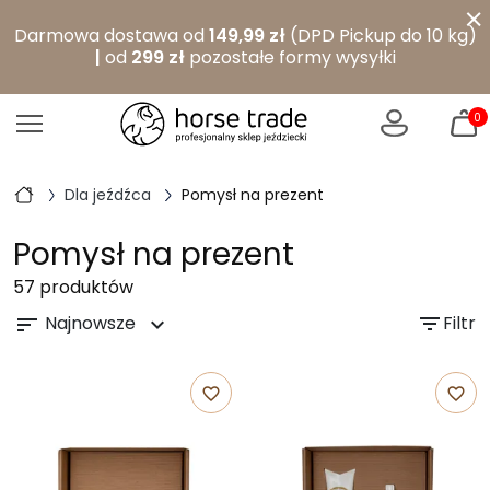
×
Darmowa dostawa od
149,99 zł
(DPD Pickup do 10 kg)
|
od
299 zł
pozostałe formy wysyłki
0
Dla jeźdźca
Pomysł na prezent
Pomysł na prezent
57 produktów
Najnowsze
filter_list
Filtr
sort
expand_more
favorite_border
favorite_border