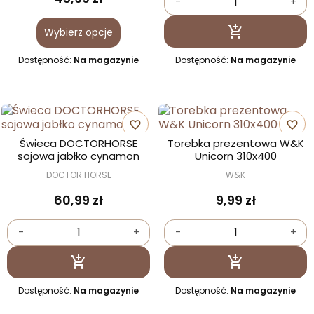
-
+
Dodaj do kosz

Wybierz opcje
Dostępność:
Na magazynie
Dostępność:
Na magazynie
favorite_border
favorite_border
Świeca DOCTORHORSE
Torebka prezentowa W&K
sojowa jabłko cynamon
Unicorn 310x400
DOCTOR HORSE
W&K
60,99 zł
9,99 zł
-
+
-
+
Dodaj do koszyka
Dodaj do kosz


Dostępność:
Na magazynie
Dostępność:
Na magazynie