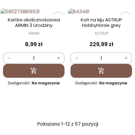
favorite_border
favorite_border
Kartka okolicznościowa
Koń na kiju ASTRUP
ARMIN 3 Urodziny
HobbyHorse grey
ARMIN
ASTRUP
8,99 zł
229,99 zł
-
+
-
+
Dodaj do koszyka
Dodaj do kosz


Dostępność:
Na magazynie
Dostępność:
Na magazynie
Pokazano 1-12 z 57 pozycji