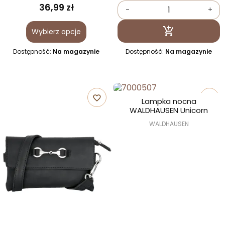
36,99 zł
-
+
Dodaj do kosz

Wybierz opcje
Dostępność:
Na magazynie
Dostępność:
Na magazynie
favorite_border
favorite_border
Lampka nocna
WALDHAUSEN Unicorn
WALDHAUSEN