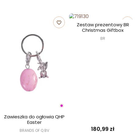
favorite_border
favorite_border
Zestaw prezentowy BR
Christmas Giftbox
BR
Zawieszka do ogłowia QHP
Easter
180,99 zł
BRANDS OF Q BV