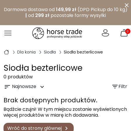
×
Darmowa dostawa od
149,99 zł
(DPD Pickup do 10 kg)
|
od
299 zł
pozostałe formy wysyłki
0
Dla konia
Siodła
Siodła bezterlicowe
Siodła bezterlicowe
0 produktów
Najnowsze
filter_list
Filtr
sort
expand_more
Brak dostępnych produktów.
Bądźcie czujni! W tym miejscu zostanie wyświetlonych
więcej produktów w miarę ich dodawania.
Wróć do strony głównej
