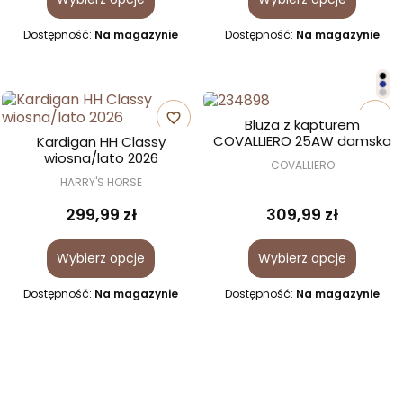
Dostępność:
Na magazynie
Dostępność:
Na magazynie
favorite_border
favorite_border
Bluza z kapturem
COVALLIERO 25AW damska
Kardigan HH Classy
wiosna/lato 2026
COVALLIERO
HARRY'S HORSE
299,99 zł
309,99 zł
Wybierz opcje
Wybierz opcje
Dostępność:
Na magazynie
Dostępność:
Na magazynie