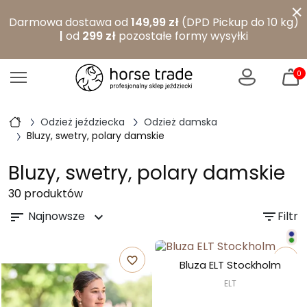
×
Darmowa dostawa od
149,99 zł
(DPD Pickup do 10 kg)
|
od
299 zł
pozostałe formy wysyłki
0
Odzież jeździecka
Odzież damska
Bluzy, swetry, polary damskie
Bluzy, swetry, polary damskie
30 produktów
Najnowsze
filter_list
Filtr
sort
expand_more
favorite_border
favorite_border
Bluza ELT Stockholm
ELT