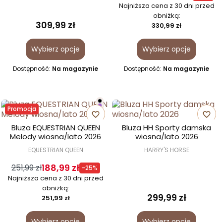
Najniższa cena z 30 dni przed
obniżką:
309,99 zł
330,99 zł
Wybierz opcje
Wybierz opcje
Dostępność:
Na magazynie
Dostępność:
Na magazynie
Promocja
favorite_border
favorite_border
Bluza EQUESTRIAN QUEEN
Bluza HH Sporty damska
Melody wiosna/lato 2026
wiosna/lato 2026
EQUESTRIAN QUEEN
HARRY'S HORSE
188,99 zł
251,99 zł
-25%
Najniższa cena z 30 dni przed
obniżką:
299,99 zł
251,99 zł
Wybierz opcje
Wybierz opcje