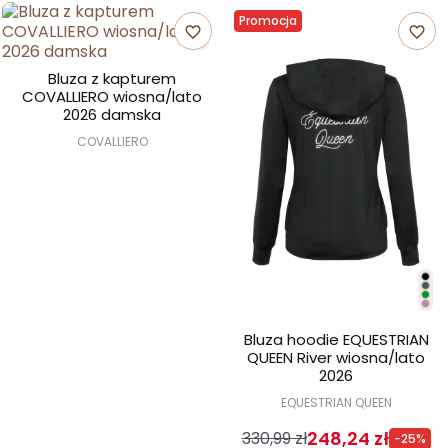
Promocja
favorite_border
favorite_border
Bluza z kapturem
COVALLIERO wiosna/lato
2026 damska
COVALLIERO
Bluza hoodie EQUESTRIAN
QUEEN River wiosna/lato
2026
EQUESTRIAN QUEEN
248,24 zł
330,99 zł
-25%