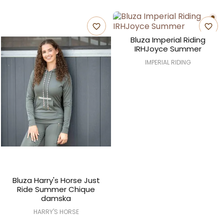
favorite_border
favorite_border
Bluza Imperial Riding
IRHJoyce Summer
IMPERIAL RIDING
Bluza Harry's Horse Just
Ride Summer Chique
damska
HARRY'S HORSE