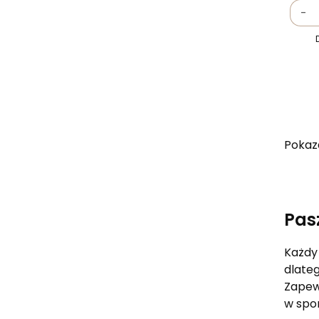
-
Pokaza
Pas
Każdy 
dlate
Zapew
w spor