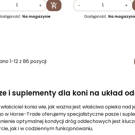

+
-
+
Dodaj do koszyka
Dostępność:
Na magazynie
Dostępność:
Na magazyni
no 1-12 z 86 pozycji
ze i suplementy dla koni na układ 
właściciel konia wie, jak ważna jest właściwa opieka na
go w Horse-Trade oferujemy specjalistyczne pasze i sup
nienie optymalnej kondycji dróg oddechowych jest kluczo
cie, jak i w codziennym funkcjonowaniu.