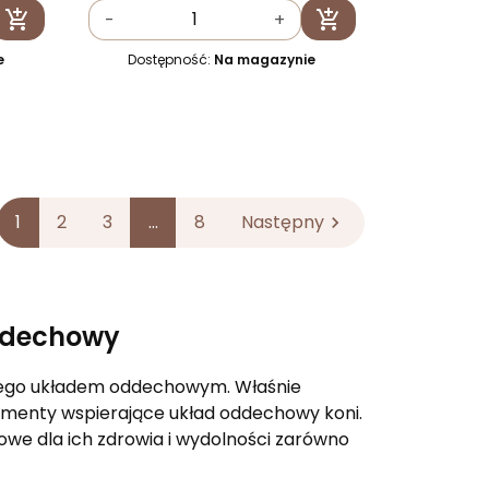


-
+
Dodaj do koszyka
Dodaj do koszyka
e
Dostępność:
Na magazynie
1
2
3
…
8
Następny

oddechowy
d jego układem oddechowym. Właśnie
lementy wspierające układ oddechowy koni.
we dla ich zdrowia i wydolności zarówno