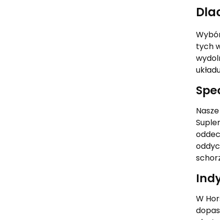
Dla
Wybór 
tych 
wydol
układ
Spe
Nasze
Suple
oddech
oddych
schorz
Ind
W Hors
dopas