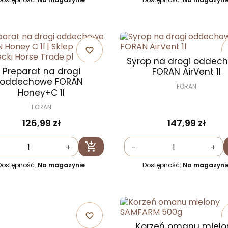
favorite_border
Syrop na drogi oddec
Preparat na drogi
FORAN AirVent 1l
oddechowe FORAN
FORAN
Honey+C 1l
FORAN
126,99 zł
147,99 zł

+
-
+
Dodaj do koszyka
Dostępność:
Na magazynie
Dostępność:
Na magazyni
favorite_border
Korzeń omanu mielo