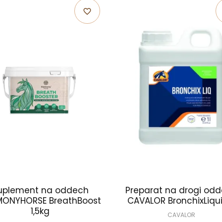
favorite_border
uplement na oddech
Preparat na drogi od
ONYHORSE BreathBoost
CAVALOR BronchixLiqui
1,5kg
CAVALOR