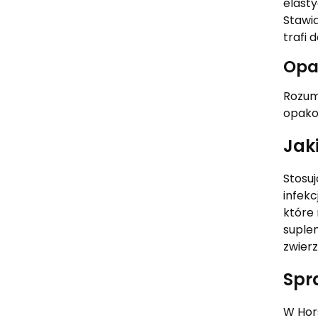
elast
Stawi
trafi
Opa
Rozum
opako
Jak
Stosu
infekc
które
suple
zwier
Spr
W Hor