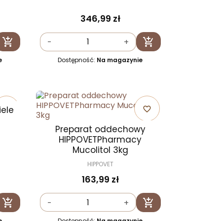
346,99 zł


-
+
Dodaj do koszyka
Dodaj do koszyka
e
Dostępność:
Na magazynie
iele
favorite_border
favorite_border
Preparat oddechowy
HIPPOVETPharmacy
Mucolitol 3kg
HIPPOVET
163,99 zł


-
+
Dodaj do koszyka
Dodaj do koszyka
e
Dostępność:
Na magazynie