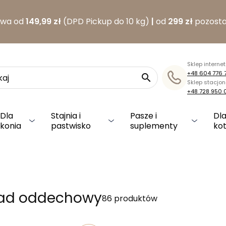
awa od
149,99 zł
(DPD Pickup do 10 kg)
|
od
299 zł
pozosta
Sklep interne
+48 604 776 

Sklep stacjo
+48 728 950 
Dla
Stajnia i
Pasze i
Dla
konia
pastwisko
suplementy
ko
ład oddechowy
86 produktów