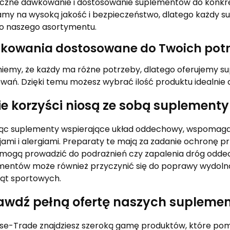
yczne dawkowanie i dostosowanie suplementów do konkre
amy na wysoką jakość i bezpieczeństwo, dlatego każdy su
 do naszego asortymentu.
kowania dostosowane do Twoich pot
iemy, że każdy ma różne potrzeby, dlatego oferujemy s
wań. Dzięki temu możesz wybrać ilość produktu idealnie 
ie korzyści niosą ze sobą suplemen
jąc suplementy wspierające układ oddechowy, wspomagas
jami i alergiami. Preparaty te mają za zadanie ochronę 
 mogą prowadzić do podrażnień czy zapalenia dróg odde
mentów może również przyczynić się do poprawy wydolnośc
ząt sportowych.
awdź pełną ofertę naszych supleme
se-Trade znajdziesz szeroką gamę produktów, które pom