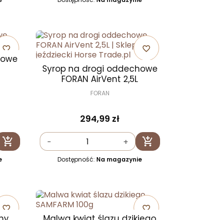
favorite_border
favorite_border
howe
Syrop na drogi oddechowe
FORAN AirVent 2,5L
FORAN
294,99 zł


-
+
Dodaj do koszyka
Dodaj do koszyka
e
Dostępność:
Na magazynie
favorite_border
favorite_border
ny
Malwa kwiat ślazu dzikiego