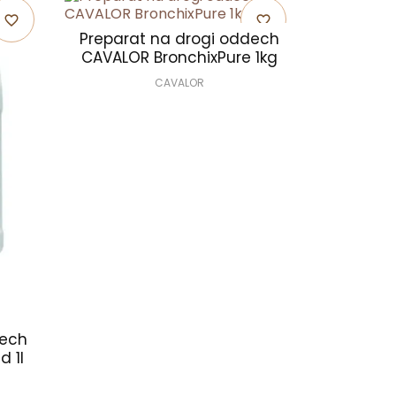
favorite_border
favorite_border
Preparat na drogi oddech
CAVALOR BronchixPure 1kg
CAVALOR
dech
d 1l