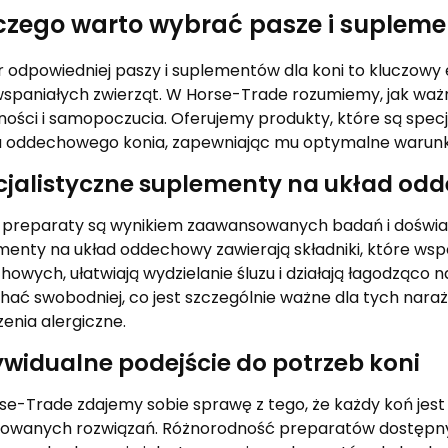
czego warto wybrać pasze i supleme
odpowiedniej paszy i suplementów dla koni to kluczowy 
wspaniałych zwierząt. W Horse-Trade rozumiemy, jak ważn
ności i samopoczucia. Oferujemy produkty, które są spec
u oddechowego konia, zapewniając mu optymalne warunk
cjalistyczne suplementy na układ od
 preparaty są wynikiem zaawansowanych badań i doświadc
menty na układ oddechowy zawierają składniki, które ws
owych, ułatwiają wydzielanie śluzu i działają łagodząco 
ać swobodniej, co jest szczególnie ważne dla tych naraż
enia alergiczne.
ywidualne podejście do potrzeb koni
e-Trade zdajemy sobie sprawę z tego, że każdy koń jest
owanych rozwiązań. Różnorodność preparatów dostępny