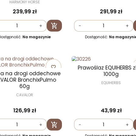
HARMONY HORSE
239,99 zł
291,99 zł

+
-
+
Dodaj do koszyka
Dostępność:
Na magazynie
Dostępność:
Na magazyni
Prawoślaz EQUIHERBS z
favorite_border
ta na drogi oddechowe
1000g
VALOR BronchixPulmo
EQUIHERBS
60g
CAVALOR
126,99 zł
43,99 zł

+
-
+
Dodaj do koszyka
Dostępność:
Na magazynie
Dostępność:
Na magazyni