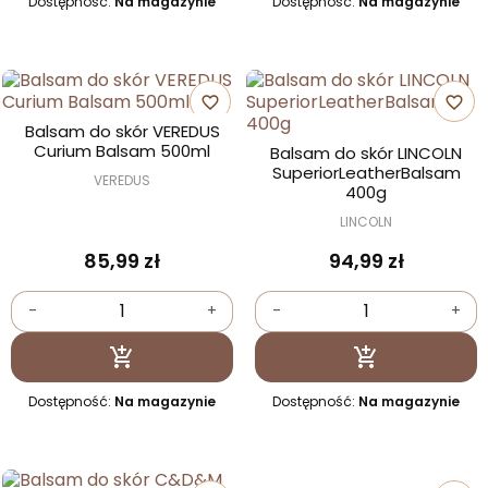
Dostępność:
Na magazynie
Dostępność:
Na magazynie
favorite_border
favorite_border
Balsam do skór VEREDUS
Curium Balsam 500ml
Balsam do skór LINCOLN
SuperiorLeatherBalsam
VEREDUS
400g
LINCOLN
85,99 zł
94,99 zł
-
+
-
+
Dodaj do koszyka
Dodaj do kosz


Dostępność:
Na magazynie
Dostępność:
Na magazynie