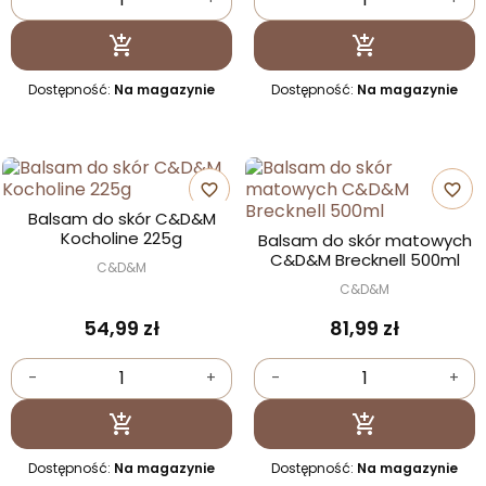
Dodaj do koszyka
Dodaj do kosz


Dostępność:
Na magazynie
Dostępność:
Na magazynie
favorite_border
favorite_border
Balsam do skór C&D&M
Kocholine 225g
Balsam do skór matowych
C&D&M Brecknell 500ml
C&D&M
C&D&M
54,99 zł
81,99 zł
-
+
-
+
Dodaj do koszyka
Dodaj do kosz


Dostępność:
Na magazynie
Dostępność:
Na magazynie