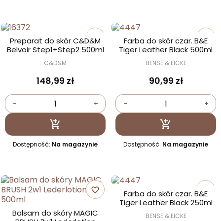
favorite_border
favorite_border
Preparat do skór C&D&M
Farba do skór czar. B&E
Belvoir Step1+Step2 500ml
Tiger Leather Black 500ml
C&D&M
BENSE & EICKE
148,99 zł
90,99 zł
-
+
-
+
Dodaj do koszyka
Dodaj do kosz


Dostępność:
Na magazynie
Dostępność:
Na magazynie
favorite_border
favorite_border
Farba do skór czar. B&E
Tiger Leather Black 250ml
Balsam do skóry MAGIC
BENSE & EICKE