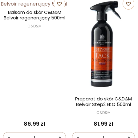
favorite_border
favorite_border
Balsam do skór C&D&M
Belvoir regenerujący 500ml
C&D&M
Preparat do skór C&D&M
Belvoir Step2 EKO 500ml
C&D&M
86,99 zł
81,99 zł
-
+
-
+