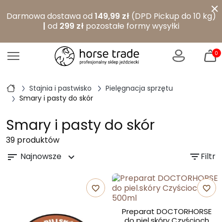
×
Darmowa dostawa od
149,99 zł
(DPD Pickup do 10 kg)
|
od
299 zł
pozostałe formy wysyłki
0
Stajnia i pastwisko
Pielęgnacja sprzętu
Smary i pasty do skór
Smary i pasty do skór
39 produktów
Najnowsze
filter_list
Filtr
sort
expand_more
favorite_border
favorite_border
Preparat DOCTORHORSE
do piel.skóry Czyścioch