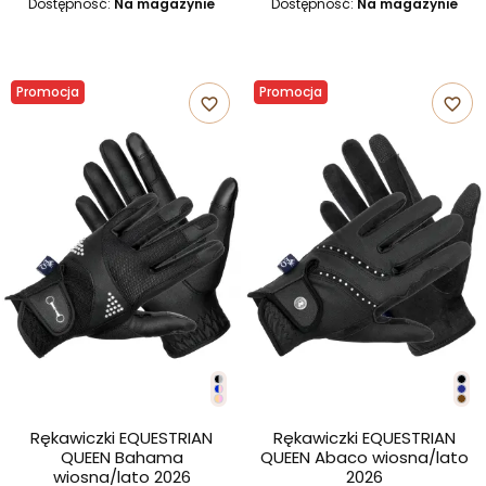
Dostępność:
Na magazynie
Dostępność:
Na magazynie
Promocja
Promocja
favorite_border
favorite_border
Rękawiczki EQUESTRIAN
Rękawiczki EQUESTRIAN
QUEEN Bahama
QUEEN Abaco wiosna/lato
wiosna/lato 2026
2026