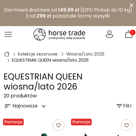
×
Darmowa dostawa od
149,99 zł
(DPD Pickup do 10 kg)
|
od
299 zł
pozostałe formy wysyłki
0
Kolekcje sezonowe
Wiosna/Lato 2026
EQUESTRIAN QUEEN wiosna/lato 2026
EQUESTRIAN QUEEN
wiosna/lato 2026
20 produktów
Najnowsze
filter_list
Filtr
sort
expand_more
Promocja
Promocja
favorite_border
favorite_border