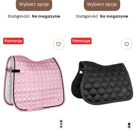
Wybierz opcje
Wybierz opcje
Dostępność:
Na magazynie
Dostępność:
Na magazynie
Promocja
Promocja
favorite_border
favorite_border