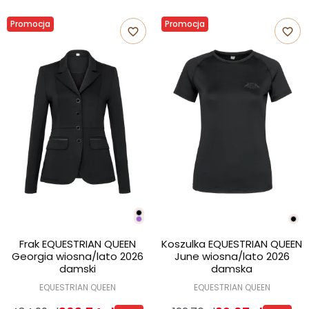
Promocja
Promocja
favorite_border
favorite_border
Frak EQUESTRIAN QUEEN
Koszulka EQUESTRIAN QUEEN
Georgia wiosna/lato 2026
June wiosna/lato 2026
damski
damska
EQUESTRIAN QUEEN
EQUESTRIAN QUEEN