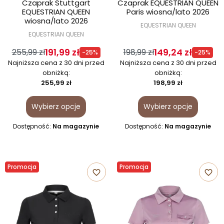
Czaprak Stuttgart
Czaprak EQUESTRIAN QUEEN
EQUESTRIAN QUEEN
Paris wiosna/lato 2026
wiosna/lato 2026
EQUESTRIAN QUEEN
EQUESTRIAN QUEEN
191,99 zł
149,24 zł
255,99 zł
198,99 zł
-25%
-25%
Najniższa cena z 30 dni przed
Najniższa cena z 30 dni przed
obniżką:
obniżką:
255,99 zł
198,99 zł
Wybierz opcje
Wybierz opcje
Dostępność:
Na magazynie
Dostępność:
Na magazynie
Promocja
Promocja
favorite_border
favorite_border