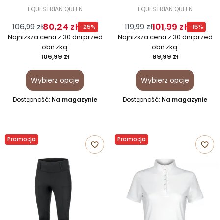
EQUESTRIAN QUEEN
EQUESTRIAN QUEEN
80,24 zł
101,99 zł
106,99 zł
119,99 zł
-25%
-15%
Najniższa cena z 30 dni przed
Najniższa cena z 30 dni przed
obniżką:
obniżką:
106,99 zł
89,99 zł
Wybierz opcje
Wybierz opcje
Dostępność:
Na magazynie
Dostępność:
Na magazynie
Promocja
Promocja
favorite_border
favorite_border