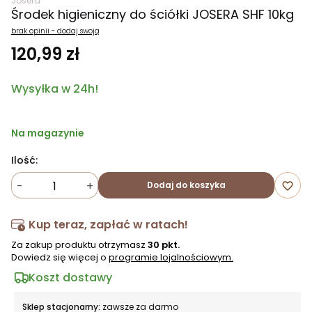
Josera
Środek higieniczny do ściółki JOSERA SHF 10kg
brak opinii - dodaj swoją
120,99 zł
Wysyłka w 24h!
Na magazynie
Ilość:
-
+
Dodaj do koszyka
favorite_border
Kup teraz, zapłać w ratach!
Za zakup produktu otrzymasz
30 pkt.
Dowiedz się więcej o
programie lojalnościowym.
Koszt dostawy
Sklep stacjonarny:
zawsze za darmo