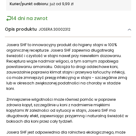
Kurier/punkt odbioru:
już od 9,99 zł
14 dni na zwrot
Opis produktu
JOSERA:30002312
Josera SHF to innowacyjny produkt do higieny stajni w 100%
organicznej recepturze. Josera SHF zapewnia długotrwałą
świeżość i czystość w stajni nawet przy niewielkim dozowaniu.
Receptura wiąże nadmiar wilgoci, a tym samym zapobiega
powstawaniu amoniaku. Odciąża to drogi oddechowe koni,
zauważalnie poprawia klimat stajni i przerywa łańcuchy infekcji,
co może zmniejszyć presję infekcyjną w stajni - szczególnie zimą
lub w okresach zwiększonej podatności na choroby w stadzie
koni.
Zmniejszenie wilgotności może również pomóc w poprawie
zdrowia kopyt, szczególnie u koni z nadmiernie miękkimi
kopytami.W zależności od sytuacji w stajni, Josera SHF ma
długotrwały efekt, zapewniając przyjemną i naturalną świeżość w
boksach dla koni przez cały tydzień.
Josera SHF jest odpowiednia dla rolnictwa ekologicznego, może