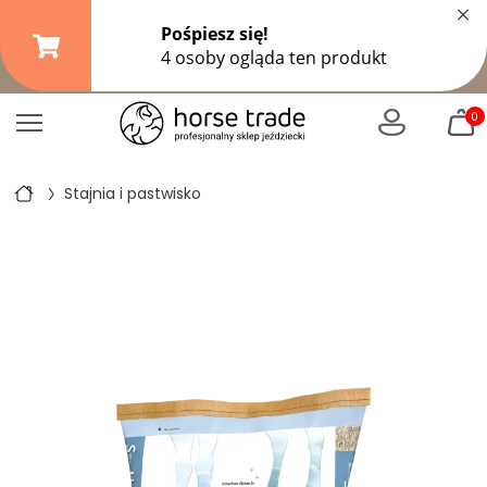
×
Darmowa dostawa od
149,99 zł
(DPD Pickup do 10 kg)
|
od
299 zł
pozostałe formy wysyłki
0
Stajnia i pastwisko