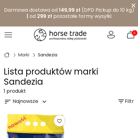
×
Darmowa dostawa od
149,99 zł
(DPD Pickup do 10 kg)
|
od
299 zł
pozostałe formy wysyłki
0
Marki
Sandezia
Lista produktów marki
Sandezia
1 produkt
Najnowsze
filter_list
Filtr
sort
expand_more
favorite_border