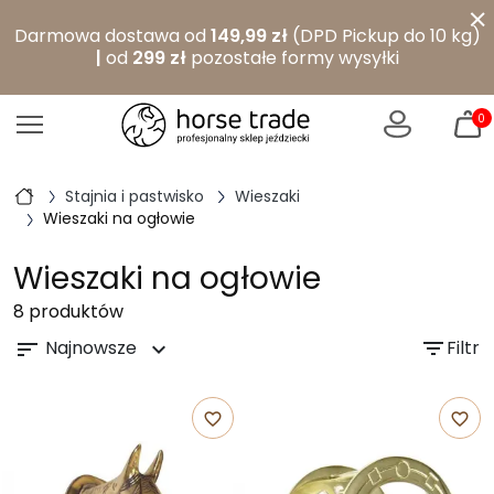
×
Darmowa dostawa od
149,99 zł
(DPD Pickup do 10 kg)
|
od
299 zł
pozostałe formy wysyłki
0
Stajnia i pastwisko
Wieszaki
Wieszaki na ogłowie
Wieszaki na ogłowie
8 produktów
Najnowsze
filter_list
Filtr
sort
expand_more
favorite_border
favorite_border