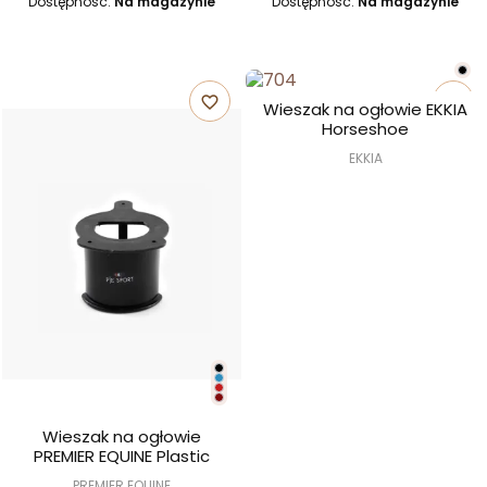
Dostępność:
Na magazynie
Dostępność:
Na magazynie
favorite_border
favorite_border
Wieszak na ogłowie EKKIA
Horseshoe
EKKIA
Wieszak na ogłowie
PREMIER EQUINE Plastic
PREMIER EQUINE