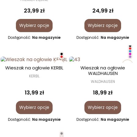
23,99 zł
24,99 zł
Wybierz opcje
Wybierz opcje
Dostępność:
Na magazynie
Dostępność:
Na magazynie
favorite_border
favorite_border
Wieszak na ogłowie KERBL
Wieszak na ogłowie
WALDHAUSEN
KERBL
WALDHAUSEN
13,99 zł
18,99 zł
Wybierz opcje
Wybierz opcje
Dostępność:
Na magazynie
Dostępność:
Na magazynie