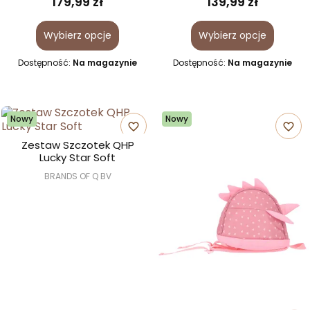
179,99 zł
139,99 zł
Wybierz opcje
Wybierz opcje
Dostępność:
Na magazynie
Dostępność:
Na magazynie
Nowy
Nowy
favorite_border
favorite_border
Zestaw Szczotek QHP
Lucky Star Soft
BRANDS OF Q BV