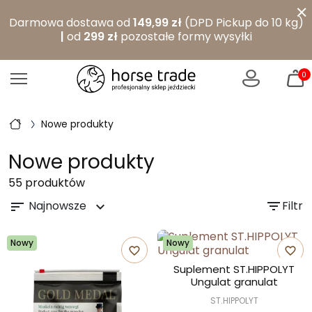
×
Darmowa dostawa od
149,99 zł
(DPD Pickup do 10 kg)
|
od
299 zł
pozostałe formy wysyłki
0
Nowe produkty
Nowe produkty
55 produktów
Najnowsze
filter_list
Filtr
sort
expand_more
Nowy
Nowy
favorite_border
favorite_border
Suplement ST.HIPPOLYT
Ungulat granulat
ST.HIPPOLYT