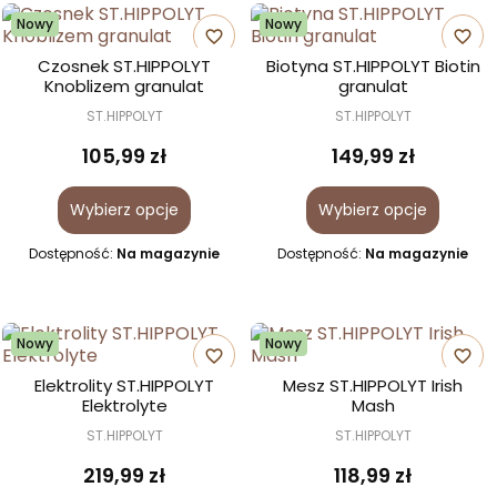
Nowy
Nowy
favorite_border
favorite_border
Czosnek ST.HIPPOLYT
Biotyna ST.HIPPOLYT Biotin
Knoblizem granulat
granulat
ST.HIPPOLYT
ST.HIPPOLYT
105,99 zł
149,99 zł
Wybierz opcje
Wybierz opcje
Dostępność:
Na magazynie
Dostępność:
Na magazynie
Nowy
Nowy
favorite_border
favorite_border
Elektrolity ST.HIPPOLYT
Mesz ST.HIPPOLYT Irish
Elektrolyte
Mash
ST.HIPPOLYT
ST.HIPPOLYT
219,99 zł
118,99 zł