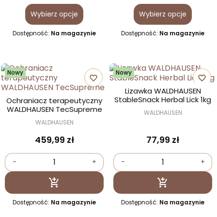
Wybierz opcje
Wybierz opcje
Dostępność:
Na magazynie
Dostępność:
Na magazynie
Nowy
Nowy
favorite_border
favorite_border
Lizawka WALDHAUSEN
StableSnack Herbal Lick 1kg
Ochraniacz terapeutyczny
WALDHAUSEN TecSupreme
WALDHAUSEN
WALDHAUSEN
459,99 zł
77,99 zł
-
+
-
+
Dodaj do koszyka
Dodaj do kosz


Dostępność:
Na magazynie
Dostępność:
Na magazynie