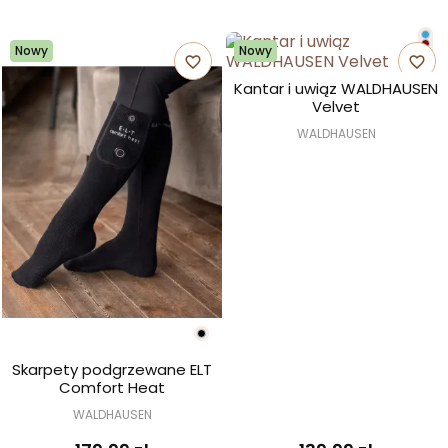
Nowy
Nowy
favorite_border
favorite_border
Kantar i uwiąz WALDHAUSEN
Velvet
WALDHAUSEN
Skarpety podgrzewane ELT
Comfort Heat
WALDHAUSEN