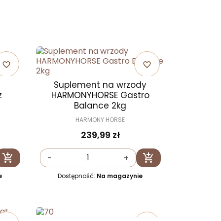
favorite_border
favorite_border
Suplement na wrzody
z
HARMONYHORSE Gastro
Balance 2kg
HARMONY HORSE
239,99 zł


-
+
Dodaj do koszyka
Dodaj do koszyka
e
Dostępność:
Na magazynie