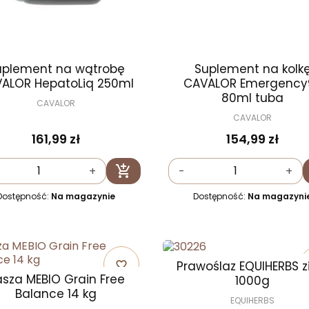
uplement na wątrobę
Suplement na kolk
ALOR HepatoLiq 250ml
CAVALOR Emergency9
80ml tuba
CAVALOR
CAVALOR
161,99 zł
154,99 zł

+
-
+
Dodaj do koszyka
Dostępność:
Na magazynie
Dostępność:
Na magazyni
Prawoślaz EQUIHERBS z
favorite_border
asza MEBIO Grain Free
1000g
Balance 14 kg
EQUIHERBS