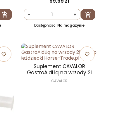
99,99 zł


-
+
Dodaj do koszyka
Dodaj do koszyka
e
Dostępność:
Na magazynie
favorite_border
favorite_border
Suplement CAVALOR
GastroAidLiq na wrzody 2l
CAVALOR