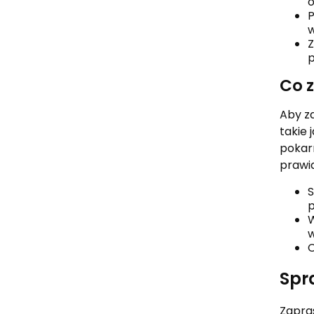
o
P
w
Z
p
Co 
Aby za
takie 
pokar
prawi
S
W
w
C
Spr
Zapra