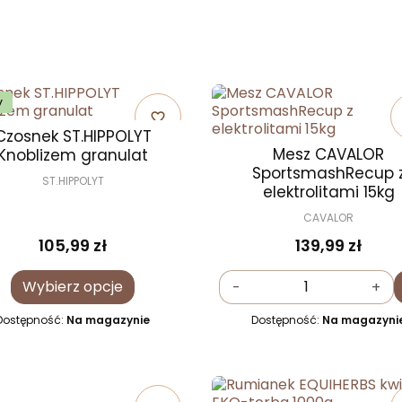
y
favorite_border
Czosnek ST.HIPPOLYT
Mesz CAVALOR
Knoblizem granulat
SportsmashRecup 
ST.HIPPOLYT
elektrolitami 15kg
CAVALOR
139,99 zł
105,99 zł
Wybierz opcje
-
+
Dostępność:
Na magazynie
Dostępność:
Na magazyni