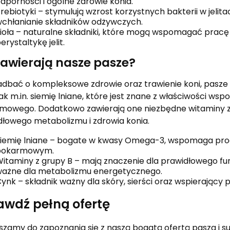
dporności i ogólne zdrowie konia.
rebiotyki – stymulują wzrost korzystnych bakterii w jelita
chłanianie składników odżywczych.
ioła – naturalne składniki, które mogą wspomagać prac
erystaltykę jelit.
zawierają nasze pasze?
dbać o kompleksowe zdrowie oraz trawienie koni, pasze 
jak m.in. siemię lniane, które jest znane z właściwości 
mowego. Dodatkowo zawierają one niezbędne witaminy z g
dłowego metabolizmu i zdrowia konia.
iemię lniane – bogate w kwasy Omega-3, wspomaga pro
pokarmowym.
itaminy z grupy B – mają znaczenie dla prawidłowego f
ażne dla metabolizmu energetycznego.
ynk – składnik ważny dla skóry, sierści oraz wspierający 
awdź pełną ofertę
szamy do zapoznania się z naszą bogatą ofertą pasza i 