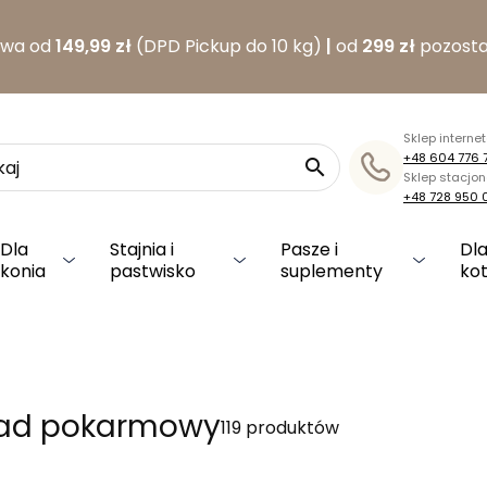
awa od
149,99 zł
(DPD Pickup do 10 kg)
|
od
299 zł
pozosta
Sklep interne
+48 604 776 

Sklep stacjo
+48 728 950 
Dla
Stajnia i
Pasze i
Dla
konia
pastwisko
suplementy
ko
ład pokarmowy
119 produktów