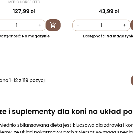
MEBIO HORSE FEED
127,99 zł
43,99 zł

+
-
+
Dodaj do koszyka
Dostępność:
Na magazynie
Dostępność:
Na magazyni
no 1-12 z 119 pozycji
ze i suplementy dla koni na układ 
ednio zbilansowana dieta jest kluczowa dla zdrowia i ko
iemy, że układ pokarmowy tych zwierząt wymaga specjalne