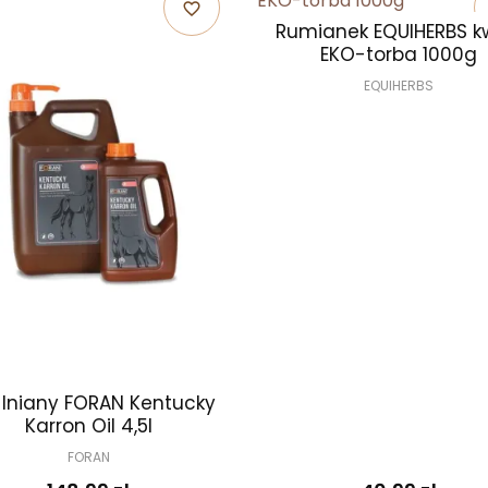
favorite_border
Rumianek EQUIHERBS k
EKO-torba 1000g
EQUIHERBS
j lniany FORAN Kentucky
Karron Oil 4,5l
FORAN