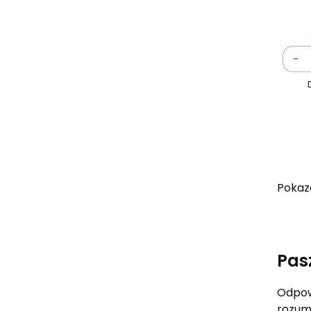
-
Pokaza
Pas
Odpowi
rozum