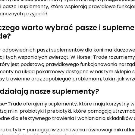
ci pasze i suplementy, które wspierają prawidłowe funk
onożnych przyjaciół.
czego warto wybrać pasze i suplemen
de?
 odpowiednich pasz i suplementów dla koni ma kluczowe 
cji tych wspaniałych zwierząt. W Horse-Trade rozumiemy
 który jest podstawą prawidłowego funkcjonowania narząd
menty na układ pokarmowy dostępne w naszym sklepie są
sy trawienne oraz zapobiegać problemom, takim jak wrz
 działają nasze suplementy?
se-Trade oferujemy suplementy, które mają korzystny wpł
ą m.in. probiotyki i prebiotyki, które pomagają utrzymać z
ędne dla efektywnego trawienia i wchłaniania składników
robiotyki – pomagają w zachowaniu równowagi mikroflor