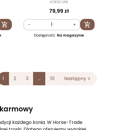
HORSE LINE
79,99 zł


-
+
Dodaj do koszyka
Dodaj do koszyka
e
Dostępność:
Na magazynie
1
2
3
…
10
Następny

pokarmowy
ndycji każdego konia. W Horse-Trade
j troski. Dlatego oferujemy wysokiej