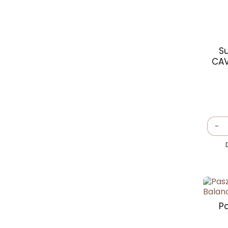
S
CAV
-
P