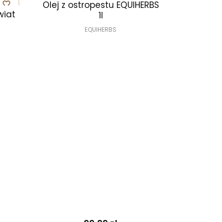
Olej z ostropestu EQUIHERBS
favorite_border
favorite_border
wiat
1l
EQUIHERBS