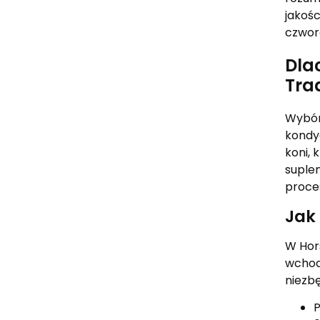
jakoś
czwor
Dla
Tra
Wybór
kondy
koni,
suple
proce
Jak
W Hor
wchodz
niezb
P