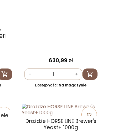
ę
11
630,99 zł


-
+
Dodaj do koszyka
Dodaj do koszyka
e
Dostępność:
Na magazynie
iele
favorite_border
favorite_border
Drożdże HORSE LINE Brewer's
Yeast+ 1000g