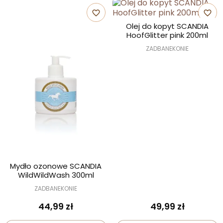
favorite_border
favorite_border
Olej do kopyt SCANDIA
HoofGlitter pink 200ml
ZADBANEKONIE
Mydło ozonowe SCANDIA
WildWildWash 300ml
ZADBANEKONIE
44,99 zł
49,99 zł