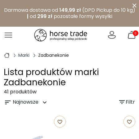
×
Darmowa dostawa od
149,99 zł
(DPD Pickup do 10 kg)
|
od
299 zł
pozostałe formy wysyłki
0
Marki
Zadbanekonie
Lista produktów marki
Zadbanekonie
41 produktów
Najnowsze
filter_list
Filtr
sort
expand_more
favorite_border
favorite_border