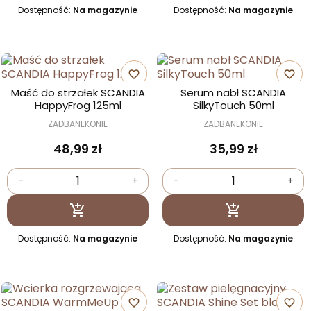
Dostępność:
Na magazynie
Dostępność:
Na magazynie
favorite_border
favorite_border
Maść do strzałek SCANDIA
Serum nabł SCANDIA
HappyFrog 125ml
SilkyTouch 50ml
ZADBANEKONIE
ZADBANEKONIE
48,99 zł
35,99 zł
-
+
-
+
Dodaj do koszyka
Dodaj do kosz


Dostępność:
Na magazynie
Dostępność:
Na magazynie
favorite_border
favorite_border