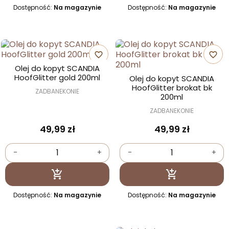
Dostępność:
Na magazynie
Dostępność:
Na magazynie
favorite_border
favorite_border
Olej do kopyt SCANDIA
HoofGlitter gold 200ml
Olej do kopyt SCANDIA
HoofGlitter brokat bk
ZADBANEKONIE
200ml
ZADBANEKONIE
49,99 zł
49,99 zł
-
+
-
+
Dodaj do koszyka
Dodaj do kosz


Dostępność:
Na magazynie
Dostępność:
Na magazynie