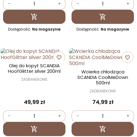
-
+
-
+
Dodaj do koszyka
Dodaj do kosz


Dostępność:
Na magazynie
Dostępność:
Na magazynie
favorite_border
favorite_border
Olej do kopyt SCANDIA
HoofGlitter silver 200ml
Wcierka chłodząca
SCANDIA CoolMeDown
ZADBANEKONIE
500ml
ZADBANEKONIE
49,99 zł
74,99 zł
-
+
-
+
Dodaj do koszyka
Dodaj do kosz

