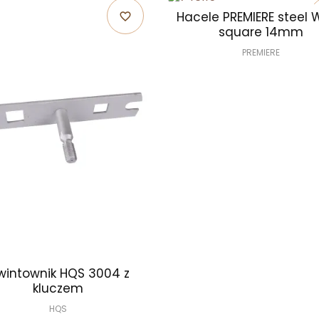
Hacele PREMIERE steel
favorite_border
square 14mm
PREMIERE
wintownik HQS 3004 z
kluczem
HQS