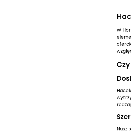
Hac
W Hor
eleme
oferci
względ
Czy
Dos
Hacele
wytrz
rodzaj
Szer
Nasz
s