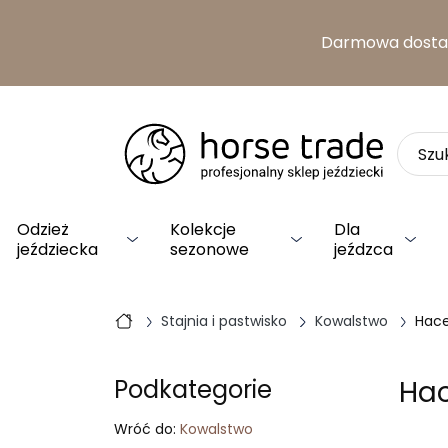
Darmowa dost
Odzież
Kolekcje
Dla
jeździecka
sezonowe
jeźdzca
Stajnia i pastwisko
Kowalstwo
Hace
Hac
Podkategorie
Wróć do:
Kowalstwo