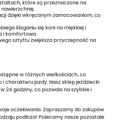
ztałtach, które są przeznaczone na
ą nawierzchnię.
acji dzięki wkręcanym zamocowaniom, co
iega ślizganiu się koni na miękkiej i
a i komfortowa.
wego sztyftu zwiększa przyczepność na
ostępne w różnych wielkościach, co
 charakteru jazdy. Nasz sklep jeździecki
w 24 godziny, co pozwala na szybkie i
ą Twoje oczekiwania. Zapraszamy do zakupów
rodzaju podłoża! Polecamy nasze pozostałe