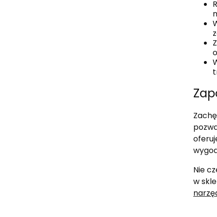
R
m
W
z
Z
o
W
t
Zapo
Zachęc
pozwal
oferuj
wygod
Nie cz
w skle
narzę