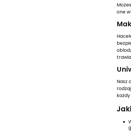
Możes
one w
Mak
Hacele
bezpi
oblodz
trawi
Uni
Nasz 
rodza
każdy
Jak
W
g