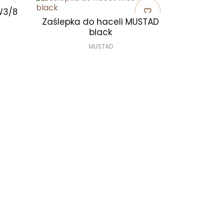
 W3/8
favorite_border
favorite_border
Zaślepka do haceli MUSTAD
black
MUSTAD