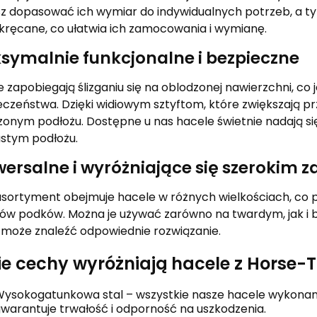
z dopasować ich wymiar do indywidualnych potrzeb, a t
kręcane, co ułatwia ich zamocowania i wymianę.
symalnie funkcjonalne i bezpieczne
 zapobiegają ślizganiu się na oblodzonej nawierzchni, co
eczeństwa. Dzięki widiowym sztyftom, które zwiększają p
onym podłożu. Dostępne u nas hacele świetnie nadają się
astym podłożu.
wersalne i wyróżniające się szerokim
asortyment obejmuje hacele w różnych wielkościach, co 
jów podków. Można je używać zarówno na twardym, jak i 
 może znaleźć odpowiednie rozwiązanie.
ie cechy wyróżniają hacele z Horse-
ysokogatunkowa stal – wszystkie nasze hacele wykonane
warantuje trwałość i odporność na uszkodzenia.