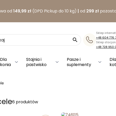
awa od
149,99 zł
(DPD Pickup do 10 kg)
|
od
299 zł
pozosta
Sklep interne
+48 604 776 

Sklep stacjo
+48 728 950 
Dla
Stajnia i
Pasze i
Dla
konia
pastwisko
suplementy
ko
le
ele
6 produktów