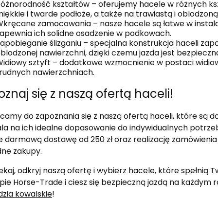
óżnorodność kształtów – oferujemy hacele w różnych ks
iękkie i twarde podłoże, a także na trawiastą i oblodzon
kręcane zamocowania – nasze hacele są łatwe w instal
apewnia ich solidne osadzenie w podkowach.
apobieganie ślizganiu – specjalna konstrukcja haceli zapob
blodzonej nawierzchni, dzięki czemu jazda jest bezpieczn
idiowy sztyft – dodatkowe wzmocnienie w postaci widio
rudnych nawierzchniach.
znaj się z naszą ofertą haceli!
amy do zapoznania się z naszą ofertą haceli, które są d
a na ich idealne dopasowanie do indywidualnych potrzeb i
e darmową dostawę od 250 zł oraz realizację zamówienia 
ne zakupy.
ekaj, odkryj naszą ofertę i wybierz hacele, które spełni
pie Horse-Trade i ciesz się bezpieczną jazdą na każdym 
dzia kowalskie
!