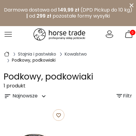
×
Darmowa dostawa od
149,99 zł
(DPD Pickup do 10 kg)
|
od
299 zł
pozostałe formy wysyłki
0
Stajnia i pastwisko
Kowalstwo
Podkowy, podkowiaki
Podkowy, podkowiaki
1 produkt
Najnowsze
filter_list
Filtr
sort
expand_more
favorite_border