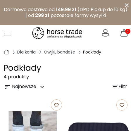
×
Darmowa dostawa od
149,99 zł
(DPD Pickup do 10 kg)
|
od
299 zł
pozostałe formy wysyłki
0
Dla konia
Owijki, bandaże
Podkłady
Podkłady
4 produkty
Najnowsze
filter_list
Filtr
sort
expand_more
favorite_border
favorite_border