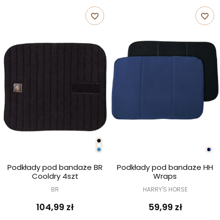
favorite_border
favorite_border
Podkłady pod bandaże BR
Podkłady pod bandaże HH
Cooldry 4szt
Wraps
BR
HARRY'S HORSE
104,99 zł
59,99 zł