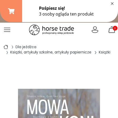
×
Darmowa dostawa od
149,99 zł
(DPD Pickup do 10 kg)
|
od
299 zł
pozostałe formy wysyłki
0
Dla jeźdźca
Książki, artykuły szkolne, artykuły papiernicze
Książki