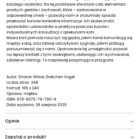
każdego osobnika. Na tej podstawie stworzyła cały elementarz
prostych gestów i zachowań, które – zastosowane w
odpowiedniej chwili – pozwolą nam w zrozumiały sposób
przekazać koniowi konkretne informacje. Ich skuteczność
sprawdziła i udowodniła w praktyce podczas kursów i
indywidualnych konsultacji z opiekunami koni.
Mowa koni pomoże nauczyć się języka, jakim konie komunikują się
między sobą, oraz łatwiej odczytywać sygnały, jakimi próbują
porozumiewać się z nami. Opanowanie tej umiejętności pozwoli
na lepszy kontakt z tymi zwierzętami, ułatwiając ich wychowanie,
szkolenie i treningi. To naprawdę pasjonująca przygoda.
Autor: Sharon Wilsie, Gretchen Vogel
Liczba stron: 248
Format: 165 x 240
Oprawa: miękka
ISBN: 978-8375-79-790-9
Data wydania: 26 sierpnia 2020
Opinie
Zapytaj o produkt