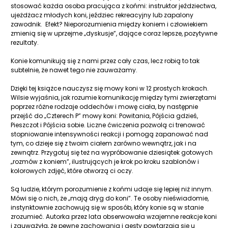
stosować każda osoba pracująca z końmi: instruktor jeździectwa,
ujeżdżacz młodych koni, jeździec rekreacyjny lub zapalony
zawodnik. Efekt? Nieporozumienia między koniem i człowiekiem
zmienią się w uprzejme „dyskusje”, dające coraz lepsze, pozytywne
rezultaty.
Konie komunikują się z nami przez cały czas, lecz robią to tak
subtelnie, że nawet tego nie zauważamy.
Dzięki tej książce nauczysz się mowy koni w 12 prostych krokach.
Wilsie wyjaśnia, jak rozumie komunikację między tymi zwierzętami
poprzez różne rodzaje oddechów i mowę ciała, by następnie
przejść do „Czterech P” mowy koni: Powitania, Pójścia gdzieś,
Pieszczot i Pójścia sobie. Liczne ćwiczenia pozwolą ci trenować
stopniowanie intensywności reakcji i pomogą zapanować nad
tym, co dzieje się z twoim ciałem zarówno wewnątrz, jak i na
zewnątrz. Przygotuj się też na wypróbowanie dziesiątek gotowych
„rozmów z koniem”, ilustrujących je krok po kroku szablonów i
kolorowych zdjęć, które otworzą ci oczy.
Są ludzie, którym porozumienie z końmi udaje się lepiej niż innym.
Mówi się o nich, że „mają dryg do koni”. Te osoby nieświadomie,
instynktownie zachowują się w sposób, który konie są w stanie
zrozumieć. Autorka przez lata obserwowała wzajemne reakcje koni
i zauważyła, że pewne zachowania i gesty powtarzają się u