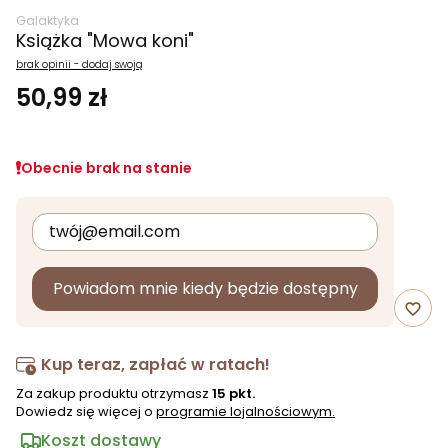
Galaktyka
Książka "Mowa koni"
brak opinii - dodaj swoją
50,99 zł
Obecnie brak na stanie
Powiadom mnie kiedy będzie dostępny
favorite_border
Kup teraz, zapłać w ratach!
Za zakup produktu otrzymasz
15 pkt.
Dowiedz się więcej o
programie lojalnościowym.
Koszt dostawy