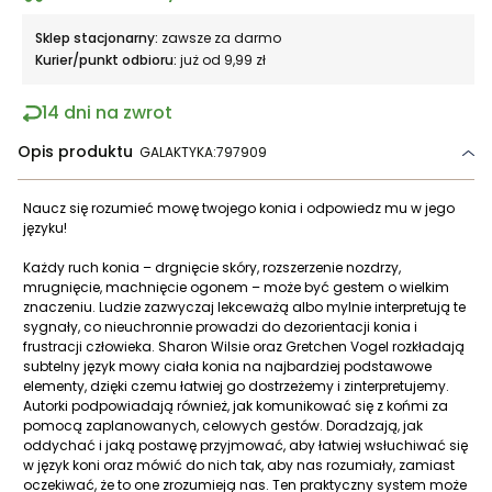
Sklep stacjonarny:
zawsze za darmo
Kurier/punkt odbioru:
już od 9,99 zł
14 dni na zwrot
Opis produktu
GALAKTYKA:797909
Naucz się rozumieć mowę twojego konia i odpowiedz mu w jego
języku!
Każdy ruch konia – drgnięcie skóry, rozszerzenie nozdrzy,
mrugnięcie, machnięcie ogonem – może być gestem o wielkim
znaczeniu. Ludzie zazwyczaj lekceważą albo mylnie interpretują te
sygnały, co nieuchronnie prowadzi do dezorientacji konia i
frustracji człowieka. Sharon Wilsie oraz Gretchen Vogel rozkładają
subtelny język mowy ciała konia na najbardziej podstawowe
elementy, dzięki czemu łatwiej go dostrzeżemy i zinterpretujemy.
Autorki podpowiadają również, jak komunikować się z końmi za
pomocą zaplanowanych, celowych gestów. Doradzają, jak
oddychać i jaką postawę przyjmować, aby łatwiej wsłuchiwać się
w język koni oraz mówić do nich tak, aby nas rozumiały, zamiast
oczekiwać, że to one zrozumieją nas. Ten praktyczny system może