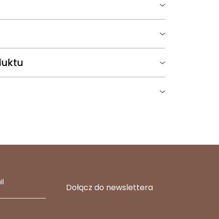
duktu
il