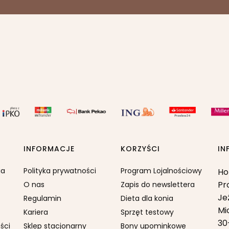
INFORMACJE
KORZYŚCI
IN
ia
Polityka prywatności
Program Lojalnościowy
Ho
Pr
O nas
Zapis do newslettera
Je
Regulamin
Dieta dla konia
Mi
Kariera
Sprzęt testowy
30
ści
Sklep stacjonarny
Bony upominkowe