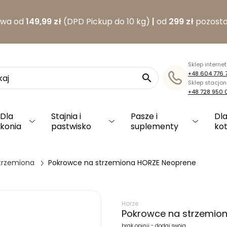
awa od
149,99 zł
(DPD Pickup do 10 kg)
|
od
299 zł
pozosta
Sklep interne
+48 604 776 

Sklep stacjo
+48 728 950 
Dla
Stajnia i
Pasze i
Dla
konia
pastwisko
suplementy
ko
trzemiona
Pokrowce na strzemiona HORZE Neoprene
Horze
Pokrowce na strzemio
brak opinii - dodaj swoją