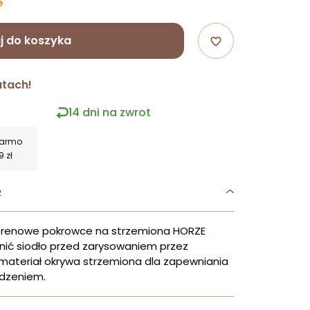
e
j do koszyka
favorite_border
atach!
14 dni na zwrot
darmo
9 zł
2
oprenowe pokrowce na strzemiona HORZE
ić siodło przed zarysowaniem przez
 materiał okrywa strzemiona dla zapewniania
odzeniem.