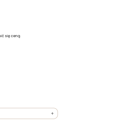
ić się ceną.
+