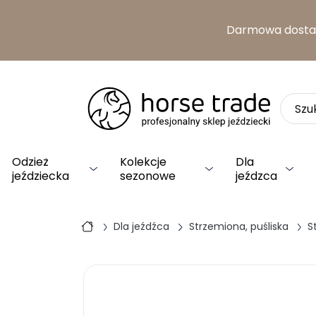
Darmowa dost
Odzież
Kolekcje
Dla
jeździecka
sezonowe
jeźdzca
Dla jeźdźca
Strzemiona, puśliska
S