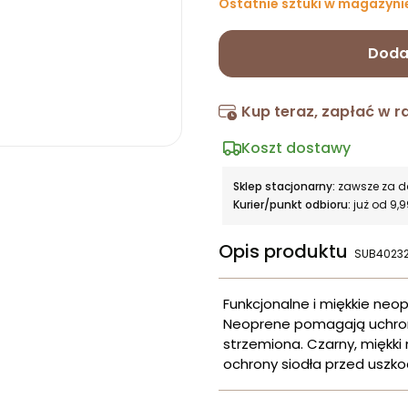
Ostatnie sztuki w magazyni
Doda
Kup teraz, zapłać w r
Koszt dostawy
Sklep stacjonarny:
zawsze za 
Kurier/punkt odbioru:
już od 9,9
Opis produktu
SUB4023
Funkcjonalne i miękkie ne
Neoprene pomagają uchron
strzemiona. Czarny, miękki
ochrony siodła przed uszk