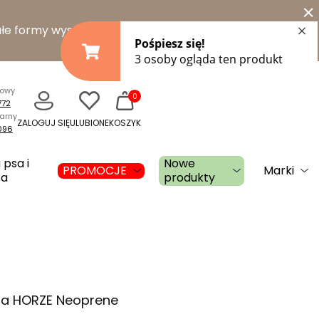
×
łe formy wysyłki
towy
0
772
narny
ZALOGUJ SIĘ
ULUBIONE
KOSZYK
096
 psa i
Nowe
PROMOCJE
Marki
ta
produkty
na HORZE Neoprene