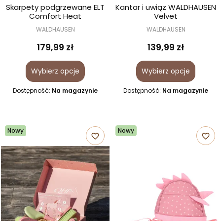
Skarpety podgrzewane ELT
Kantar i uwiąz WALDHAUSEN
Comfort Heat
Velvet
WALDHAUSEN
WALDHAUSEN
179,99 zł
139,99 zł
Wybierz opcje
Wybierz opcje
Dostępność:
Na magazynie
Dostępność:
Na magazynie
Nowy
Nowy
favorite_border
favorite_border