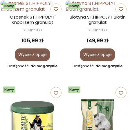
Nowy
Nowy
favorite_border
favorite_border
Czosnek ST.HIPPOLYT
Biotyna ST.HIPPOLYT Biotin
Knoblizem granulat
granulat
ST.HIPPOLYT
ST.HIPPOLYT
105,99 zł
149,99 zł
Wybierz opcje
Wybierz opcje
Dostępność:
Na magazynie
Dostępność:
Na magazynie
Nowy
Nowy
favorite_border
favorite_border