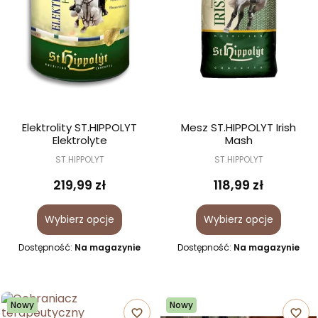
Elektrolity ST.HIPPOLYT
Mesz ST.HIPPOLYT Irish
Elektrolyte
Mash
ST.HIPPOLYT
ST.HIPPOLYT
219,99 zł
118,99 zł
Wybierz opcje
Wybierz opcje
Dostępność:
Na magazynie
Dostępność:
Na magazynie
Nowy
Nowy
favorite_border
favorite_border