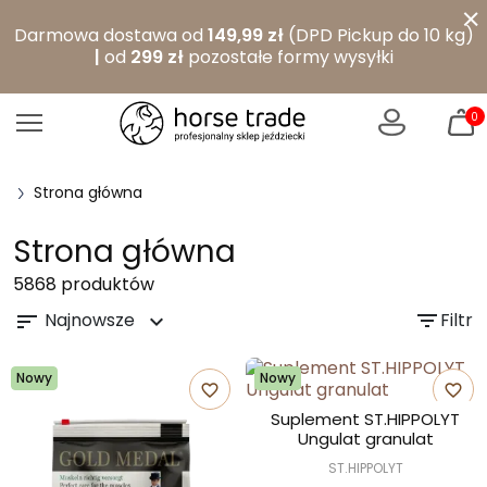
×
Darmowa dostawa od
149,99 zł
(DPD Pickup do 10 kg)
|
od
299 zł
pozostałe formy wysyłki
0
Strona główna
Strona główna
5868 produktów
Najnowsze
filter_list
Filtr
sort
expand_more
Nowy
Nowy
favorite_border
favorite_border
Suplement ST.HIPPOLYT
Ungulat granulat
ST.HIPPOLYT