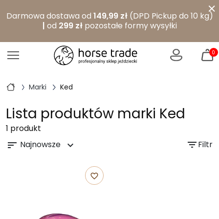
×
Darmowa dostawa od
149,99 zł
(DPD Pickup do 10 kg)
|
od
299 zł
pozostałe formy wysyłki
0
Marki
Ked
Lista produktów marki Ked
1 produkt
Najnowsze
filter_list
Filtr
sort
expand_more
favorite_border