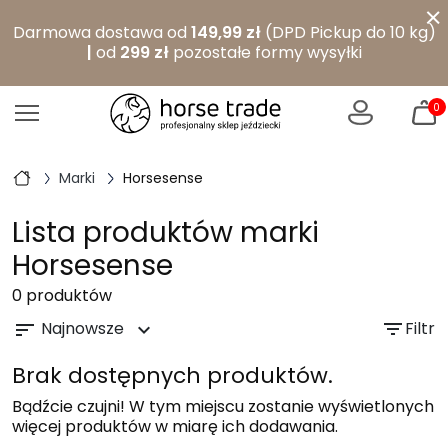
×
Darmowa dostawa od
149,99 zł
(DPD Pickup do 10 kg)
|
od
299 zł
pozostałe formy wysyłki
0
Marki
Horsesense
Lista produktów marki
Horsesense
0 produktów
Najnowsze
filter_list
Filtr
sort
expand_more
Brak dostępnych produktów.
Bądźcie czujni! W tym miejscu zostanie wyświetlonych
więcej produktów w miarę ich dodawania.