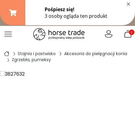
×
Darmowa dostawa od
149,99 zł
(DPD Pickup do 10 kg)
|
od
299 zł
pozostałe formy wysyłki
0
Stajnia i pastwisko
Akcesoria do pielęgnacji konia
Zgrzebła, pumeksy