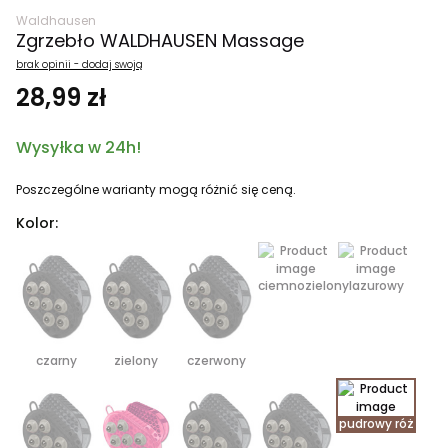
Waldhausen
Zgrzebło WALDHAUSEN Massage
brak opinii - dodaj swoją
28,99 zł
Wysyłka w 24h!
Poszczególne warianty mogą różnić się ceną.
Kolor:
ciemnozielony
lazurowy
czarny
zielony
czerwony
pudrowy róż