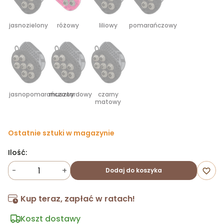
jasnozielony
różowy
liliowy
pomarańczowy
jasnopomarańczowy
musztardowy
czarny
matowy
Ostatnie sztuki w magazynie
Ilość:
-
+
Dodaj do koszyka
favorite_border
Kup teraz, zapłać w ratach!
Koszt dostawy