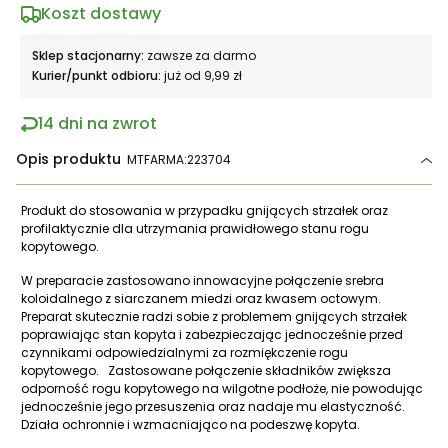
Koszt dostawy
Sklep stacjonarny:
zawsze za darmo
Kurier/punkt odbioru:
już od 9,99 zł
14 dni na zwrot
Opis produktu
MTFARMA:223704
Produkt do stosowania w przypadku gnijących strzałek oraz
profilaktycznie dla utrzymania prawidłowego stanu rogu
kopytowego.
W preparacie zastosowano innowacyjne połączenie srebra
koloidalnego z siarczanem miedzi oraz kwasem octowym.
Preparat skutecznie radzi sobie z problemem gnijących strzałek
poprawiając stan kopyta i zabezpieczając jednocześnie przed
czynnikami odpowiedzialnymi za rozmiękczenie rogu
kopytowego. Zastosowane połączenie składników zwiększa
odporność rogu kopytowego na wilgotne podłoże, nie powodując
jednocześnie jego przesuszenia oraz nadaje mu elastyczność.
Działa ochronnie i wzmacniająco na podeszwę kopyta.