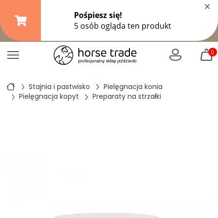
×
Darmowa dostawa od
149,99 zł
(DPD Pickup do 10 kg)
|
od
299 zł
pozostałe formy wysyłki
0
Stajnia i pastwisko
Pielęgnacja konia
Pielęgnacja kopyt
Preparaty na strzałki