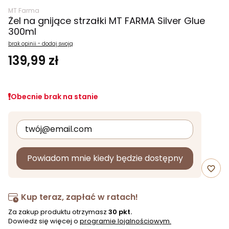
MT Farma
Żel na gnijące strzałki MT FARMA Silver Glue
300ml
brak opinii - dodaj swoją
139,99 zł
Obecnie brak na stanie
Powiadom mnie kiedy będzie dostępny
favorite_border
Kup teraz, zapłać w ratach!
Za zakup produktu otrzymasz
30 pkt.
Dowiedz się więcej o
programie lojalnościowym.