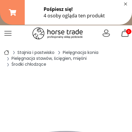
×
Darmowa dostawa od
149,99 zł
(DPD Pickup do 10 kg)
|
od
299 zł
pozostałe formy wysyłki
0
Stajnia i pastwisko
Pielęgnacja konia
Pielęgnacja stawów, ścięgien, mięśni
Środki chłodzące