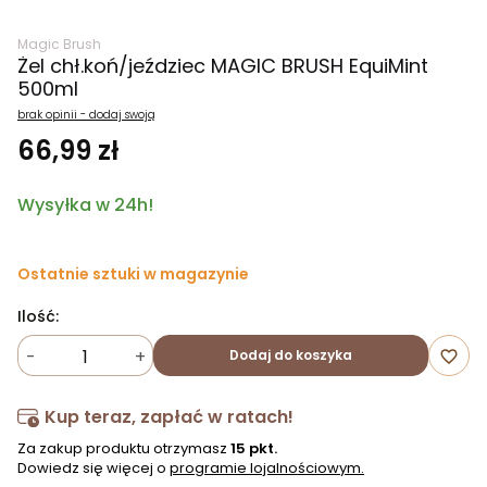
Magic Brush
Żel chł.koń/jeździec MAGIC BRUSH EquiMint
500ml
brak opinii - dodaj swoją
66,99 zł
Wysyłka w 24h!
Ostatnie sztuki w magazynie
Ilość:
-
+
Dodaj do koszyka
favorite_border
Kup teraz, zapłać w ratach!
Za zakup produktu otrzymasz
15 pkt.
Dowiedz się więcej o
programie lojalnościowym.