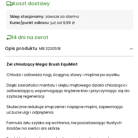
Koszt dostawy
Sklep stacjonarny:
zawsze za darmo
Kurier/punkt odbioru:
już od 9,99 zł
14 dni na zwrot
Opis produktu
MB:3230518
Żel chłodzący Magic Brush EquiMint
Chłodzi i odświeża nogi, ścięgna, stawy i mięśnie po wysiłku.
Dzięki zawartości mentolu i olejku miętowego działa chłodząco i
odświeżająco, wspomagając krążenie krwi i przyczyniając się do
szybszej regeneracji.
Skutecznie redukuje zmęczenie i napięcie mięśni, zapewniając
uczucie ulgi i odprężenia.
Formuła żelu szybko się wchłania, nie pozostawiając tłustych
śladów na sierści ani skórze.