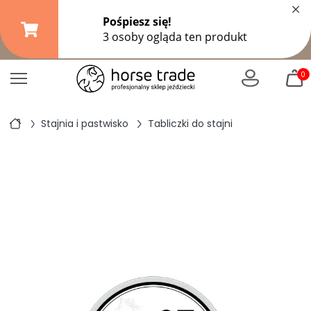
×
Darmowa dostawa od
149,99 zł
(DPD Pickup do 10 kg)
|
od
299 zł
pozostałe formy wysyłki
0
Stajnia i pastwisko
Tabliczki do stajni