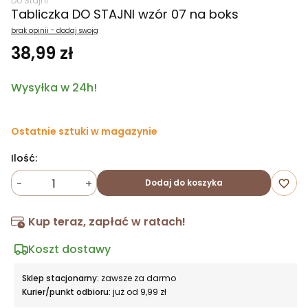
Do Stajni
Tabliczka DO STAJNI wzór 07 na boks
brak opinii - dodaj swoją
38,99 zł
Wysyłka w 24h!
Ostatnie sztuki w magazynie
Ilość:
-
+
Dodaj do koszyka
favorite_border
Kup teraz, zapłać w ratach!
Koszt dostawy
Sklep stacjonarny:
zawsze za darmo
Kurier/punkt odbioru:
już od 9,99 zł