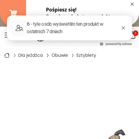
×
Darmowa dostawa od
149,99 zł
(DPD Pickup do 10 kg)
|
od
299 zł
pozostałe formy wysyłki
0
Dla jeźdźca
Obuwie
Sztyblety