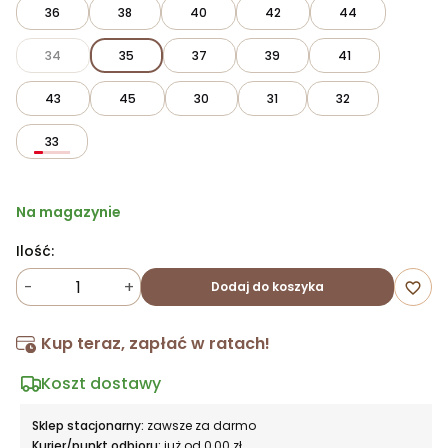
36
38
40
42
44
34
35
37
39
41
43
45
30
31
32
33
Na magazynie
Ilość:
-
+
Dodaj do koszyka
favorite_border
Kup teraz, zapłać w ratach!
Koszt dostawy
Sklep stacjonarny:
zawsze za darmo
Kurier/punkt odbioru:
już od 0,00 zł