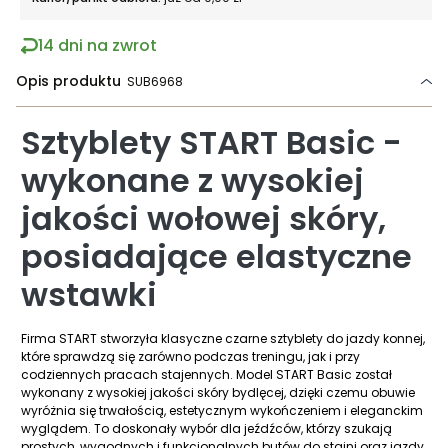
14 dni na zwrot
Opis produktu
SUB6968
Sztyblety START Basic -
wykonane z wysokiej
jakości wołowej skóry,
posiadające elastyczne
wstawki
Firma START stworzyła klasyczne czarne sztyblety do jazdy konnej,
które sprawdzą się zarówno podczas treningu, jak i przy
codziennych pracach stajennych. Model START Basic został
wykonany z wysokiej jakości skóry bydlęcej, dzięki czemu obuwie
wyróżnia się trwałością, estetycznym wykończeniem i eleganckim
wyglądem. To doskonały wybór dla jeźdźców, którzy szukają
prostych, wygodnych i funkcjonalnych butów do stajni oraz jazdy.