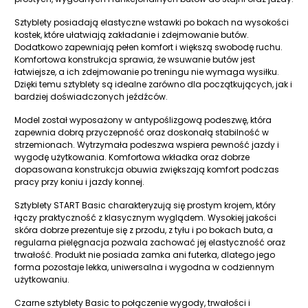
Sztyblety posiadają elastyczne wstawki po bokach na wysokości
kostek, które ułatwiają zakładanie i zdejmowanie butów.
Dodatkowo zapewniają pełen komfort i większą swobodę ruchu.
Komfortowa konstrukcja sprawia, że wsuwanie butów jest
łatwiejsze, a ich zdejmowanie po treningu nie wymaga wysiłku.
Dzięki temu sztyblety są idealne zarówno dla początkujących, jak i
bardziej doświadczonych jeźdźców.
Model został wyposażony w antypoślizgową podeszwę, która
zapewnia dobrą przyczepność oraz doskonałą stabilność w
strzemionach. Wytrzymała podeszwa wspiera pewność jazdy i
wygodę użytkowania. Komfortowa wkładka oraz dobrze
dopasowana konstrukcja obuwia zwiększają komfort podczas
pracy przy koniu i jazdy konnej.
Sztyblety START Basic charakteryzują się prostym krojem, który
łączy praktyczność z klasycznym wyglądem. Wysokiej jakości
skóra dobrze prezentuje się z przodu, z tyłu i po bokach buta, a
regularna pielęgnacja pozwala zachować jej elastyczność oraz
trwałość. Produkt nie posiada zamka ani futerka, dlatego jego
forma pozostaje lekka, uniwersalna i wygodna w codziennym
użytkowaniu.
Czarne sztyblety Basic to połączenie wygody, trwałości i