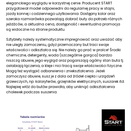
eleganckiego wyglądu w korzystnej cenie. Producent START
przygotował model odpowiedni do regularnej pracy w stajni,
jazdy konnej i codziennego użytkowania. Dostępny kolor oraz
szeroka rozmiarówka pozwalają dobrać buty do potrzeb różnych
jeźdźców, a aktualna cena, dostępność i ewentualna promocja
są widoczne na stronie produktu.
Sztyblety należy systematycznie impregnować oraz uważać aby
nie uległy zamoczeniu, gdyż przemoczony but traci swoje
właściwości i odkształca się. Nie należy go prać w pralce! Środki
chemiczne, detergenty, woda (szczególnie gorąca) bardzo
niszczą obuwie, jego wygląd oraz pogarszają ogólny stan buta tj.
osłabiają łączenia, a kleje i nici tracą swoje właściwości fizyczne.
Mogą też wystąpić odbarwienia i zniekształcenia. Jeżeli
zamoczysz obuwie, susz je z dala od źródeł ciepła i urządzeń
grzewczych, np. kaloryferów, grzejników elektrycznych, suszarek itd.
Najlepiej włóż do butów prawidła, aby uniknąć odkształcenia
cholewek podczas suszenia.