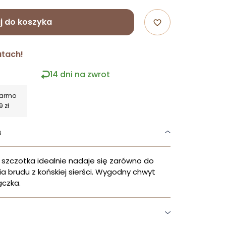
j do koszyka
favorite_border
atach!
14 dni na zwrot
darmo
9 zł
6
 szczotka idealnie nadaje się zarówno do
a brudu z końskiej sierści. Wygodny chwyt
ączka.