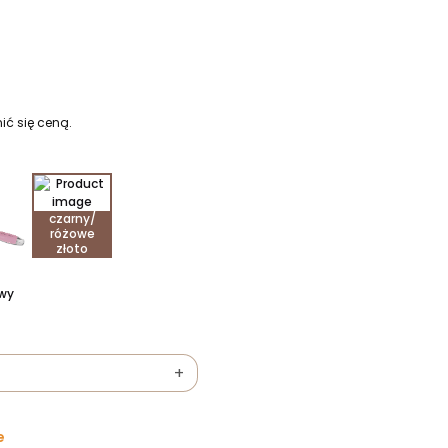
ić się ceną.
czarny/
różowe
złoto
wy
+
e