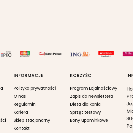
INFORMACJE
KORZYŚCI
IN
ia
Polityka prywatności
Program Lojalnościowy
Ho
Pr
O nas
Zapis do newslettera
Je
Regulamin
Dieta dla konia
Mi
Kariera
Sprzęt testowy
30
ści
Sklep stacjonarny
Bony upominkowe
Po
Kontakt