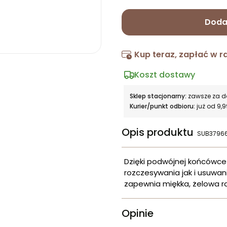
Doda
Kup teraz, zapłać w r
Koszt dostawy
Sklep stacjonarny:
zawsze za 
Kurier/punkt odbioru:
już od 9,9
Opis produktu
SUB3796
Dzięki podwójnej końcówce
rozczesywania jak i usuwani
zapewnia miękka, żelowa r
Opinie