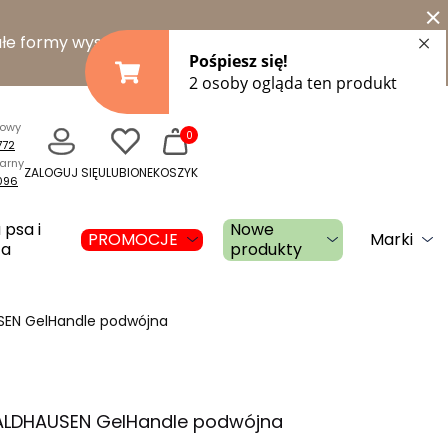
×
łe formy wysyłki
towy
0
772
narny
ZALOGUJ SIĘ
ULUBIONE
KOSZYK
096
 psa i
Nowe
PROMOCJE
Marki
ta
produkty
SEN GelHandle podwójna
ALDHAUSEN GelHandle podwójna