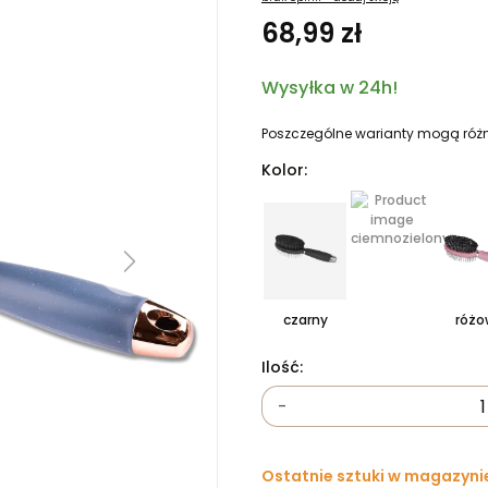
68,99 zł
Wysyłka w 24h!
Poszczególne warianty mogą różn
Kolor:
ciemnozielony
Next
czarny
różo
Ilość:
-
Ostatnie sztuki w magazyni