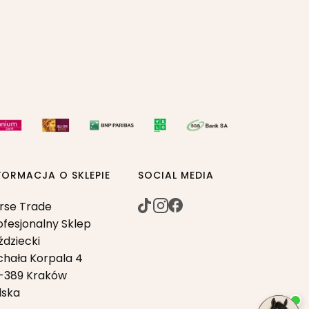
FORMACJA O SKLEPIE
SOCIAL MEDIA
rse Trade
ofesjonalny Sklep
ździecki
chała Korpala 4
-389 Kraków
lska