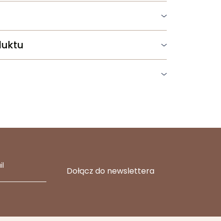
duktu
il