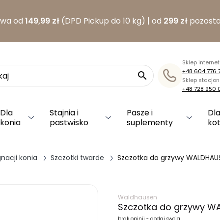
awa od
149,99 zł
(DPD Pickup do 10 kg)
|
od
299 zł
pozosta
Sklep interne
+48 604 776 

Sklep stacjo
+48 728 950 
Dla
Stajnia i
Pasze i
Dla
konia
pastwisko
suplementy
ko
nacji konia
Szczotki twarde
Szczotka do grzywy WALDHAU
Waldhausen
Szczotka do grzywy W
brak opinii - dodaj swoją