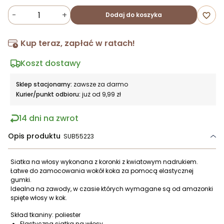
-
+
Dodaj do koszyka
favorite_border
Kup teraz, zapłać w ratach!
Koszt dostawy
Sklep stacjonarny:
zawsze za darmo
Kurier/punkt odbioru:
już od 9,99 zł
14 dni na zwrot
Opis produktu
SUB55223
Siatka na włosy wykonana z koronki z kwiatowym nadrukiem.
Łatwe do zamocowania wokół koka za pomocą elastycznej
gumki.
Idealna na zawody, w czasie których wymagane są od amazonki
spięte włosy w kok.
Skład tkaniny: poliester
Elastyczna siatka na włosy