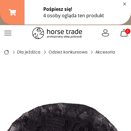
×
Darmowa dostawa od
149,99 zł
(DPD Pickup do 10 kg)
|
od
299 zł
pozostałe formy wysyłki
0
Dla jeźdźca
Odzież konkursowa
Akcesoria