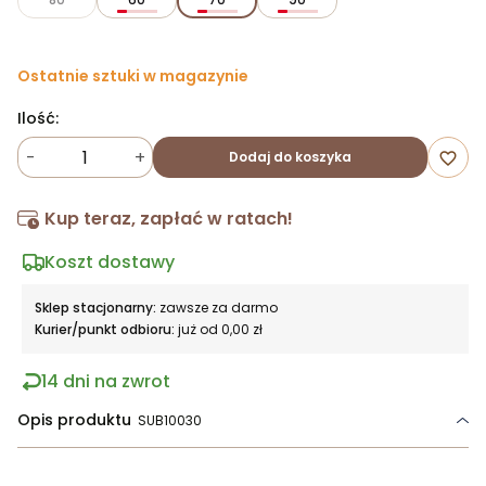
Ostatnie sztuki w magazynie
Ilość:
-
+
Dodaj do koszyka
favorite_border
Kup teraz, zapłać w ratach!
Koszt dostawy
Sklep stacjonarny:
zawsze za darmo
Kurier/punkt odbioru:
już od 0,00 zł
14 dni na zwrot
Opis produktu
SUB10030