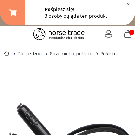
×
Darmowa dostawa od
149,99 zł
(DPD Pickup do 10 kg)
|
od
299 zł
pozostałe formy wysyłki
0
Dla jeźdźca
Strzemiona, puśliska
Puśliska