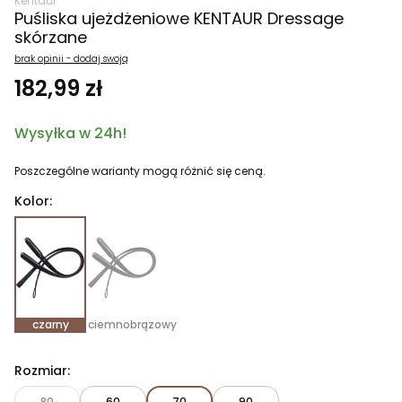
Kentaur
Puśliska ujeżdżeniowe KENTAUR Dressage
skórzane
brak opinii - dodaj swoją
182,99 zł
Wysyłka w 24h!
Poszczególne warianty mogą różnić się ceną.
Kolor:
czarny
ciemnobrązowy
Rozmiar:
80
60
70
90