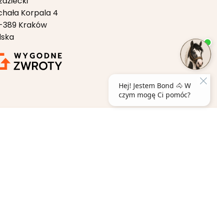
ździecki
chała Korpala 4
-389 Kraków
lska