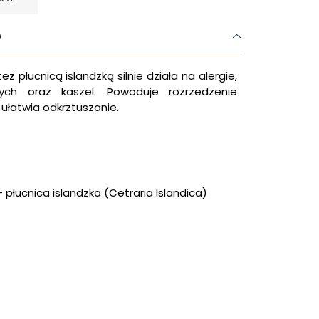
9
ż płucnicą islandzką silnie działa na alergie,
ych oraz kaszel. Powoduje rozrzedzenie
 ułatwia odkrztuszanie.
- płucnica islandzka (Cetraria Islandica)