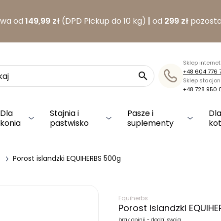
awa od
149,99 zł
(DPD Pickup do 10 kg)
|
od
299 zł
pozosta
Sklep interne
+48 604 776 

Sklep stacjo
+48 728 950 
Dla
Stajnia i
Pasze i
Dla
konia
pastwisko
suplementy
ko
Porost islandzki EQUIHERBS 500g
Equiherbs
Porost islandzki EQUIH
brak opinii - dodaj swoją