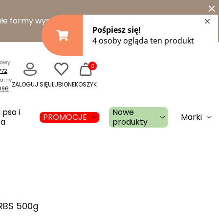
×
łe formy wysyłki
towy
0
772
narny
ZALOGUJ SIĘ
ULUBIONE
KOSZYK
096
 psa i
Nowe
PROMOCJE
Marki
ta
produkty
ERBS 500g