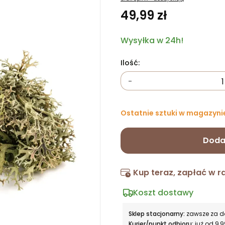
49,99 zł
Wysyłka w 24h!
Ilość:
-
Ostatnie sztuki w magazyni
Doda
Kup teraz, zapłać w r
Koszt dostawy
Sklep stacjonarny:
zawsze za 
Kurier/punkt odbioru:
już od 9,9