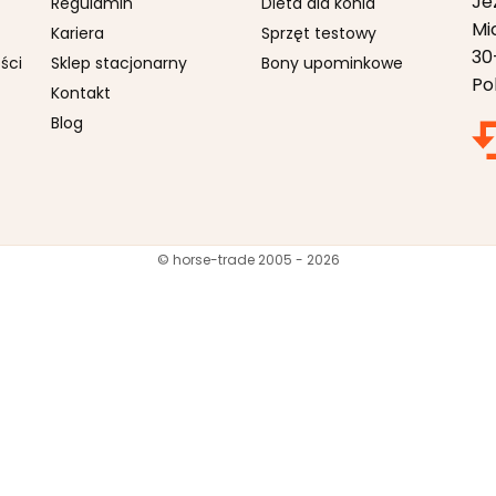
Je
Regulamin
Dieta dla konia
Mi
Kariera
Sprzęt testowy
30
ści
Sklep stacjonarny
Bony upominkowe
Po
Kontakt
Blog
© horse-trade 2005 - 2026