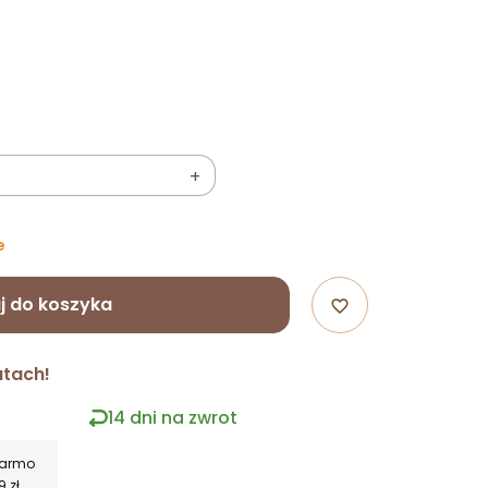
+
e
j do koszyka
favorite_border
atach!
14 dni na zwrot
darmo
9 zł