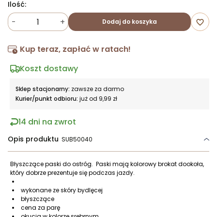
Ilość:
-
+
Dodaj do koszyka
favorite_border
Kup teraz, zapłać w ratach!
Koszt dostawy
Sklep stacjonarny:
zawsze za darmo
Kurier/punkt odbioru:
już od 9,99 zł
14 dni na zwrot
Opis produktu
SUB50040
Błyszczące paski do ostróg. Paski mają kolorowy brokat dookoła,
który dobrze prezentuje się podczas jazdy.
wykonane ze skóry bydlęcej
błyszczące
cena za parę
okucia w kolorze srebrnym