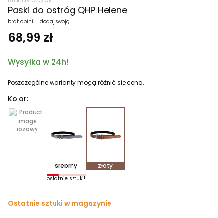
Brands of Q bv
Paski do ostróg QHP Helene
brak opinii - dodaj swoją
68,99 zł
Wysyłka w 24h!
Poszczególne warianty mogą różnić się ceną.
Kolor:
różowy
srebrny
złoty
ostatnie sztuki!
Ostatnie sztuki w magazynie