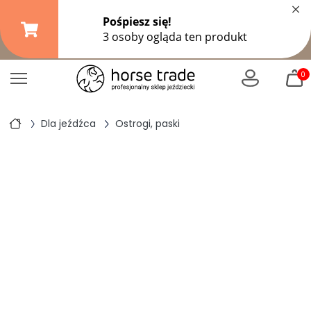
×
Darmowa dostawa od
149,99 zł
(DPD Pickup do 10 kg)
|
od
299 zł
pozostałe formy wysyłki
0
Dla jeźdźca
Ostrogi, paski