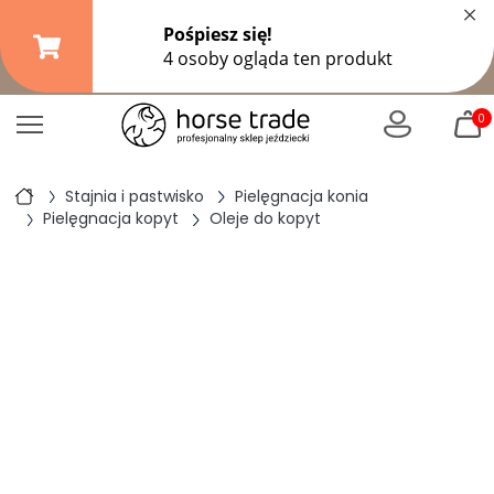
×
Darmowa dostawa od
149,99 zł
(DPD Pickup do 10 kg)
|
od
299 zł
pozostałe formy wysyłki
0
Stajnia i pastwisko
Pielęgnacja konia
Pielęgnacja kopyt
Oleje do kopyt