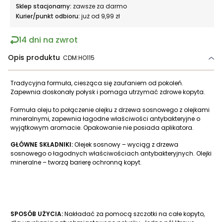
Sklep stacjonarny:
zawsze za darmo
Kurier/punkt odbioru:
już od 9,99 zł
14 dni na zwrot
Opis produktu
CDM:HO115
Tradycyjna formuła, ciesząca się zaufaniem od pokoleń.
Zapewnia doskonały połysk i pomaga utrzymać zdrowe kopyta.
Formuła oleju to połączenie olejku z drzewa sosnowego z olejkami
mineralnymi, zapewnia łagodne właściwości antybakteryjne o
wyjątkowym aromacie. Opakowanie nie posiada aplikatora.
GŁÓWNE SKŁADNIKI:
Olejek sosnowy – wyciąg z drzewa
sosnowego o łagodnych właściwościach antybakteryjnych. Olejki
mineralne – tworzą barierę ochronną kopyt.
SPOSÓB UŻYCIA:
Nakładać za pomocą szczotki na całe kopyto,