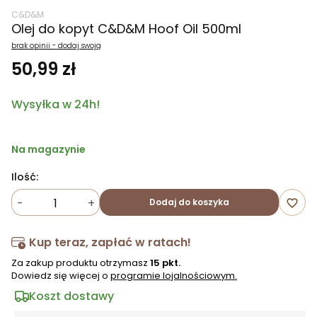
C&D&M
Olej do kopyt C&D&M Hoof Oil 500ml
brak opinii - dodaj swoją
50,99 zł
Wysyłka w 24h!
Na magazynie
Ilość:
-
+
Dodaj do koszyka
favorite_border
Kup teraz, zapłać w ratach!
Za zakup produktu otrzymasz
15 pkt.
Dowiedz się więcej o
programie lojalnościowym.
Koszt dostawy