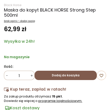
Black Horse
Maska do kopyt BLACK HORSE Strong Step
500ml
brak opinii - dodaj swoją
62,99 zł
Wysyłka w 24h!
Na magazynie
Ilość:
-
+
Dodaj do koszyka
favorite_border
Kup teraz, zapłać w ratach!
Za zakup produktu otrzymasz
15 pkt.
Dowiedz się więcej o
programie lojalnościowym.
Koszt dostawy