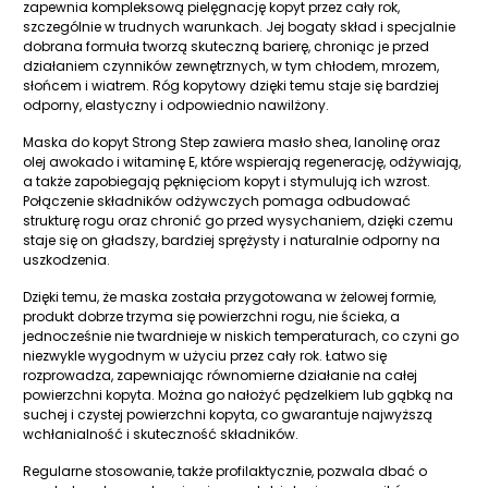
zapewnia kompleksową pielęgnację kopyt przez cały rok,
szczególnie w trudnych warunkach. Jej bogaty skład i specjalnie
dobrana formuła tworzą skuteczną barierę, chroniąc je przed
działaniem czynników zewnętrznych, w tym chłodem, mrozem,
słońcem i wiatrem. Róg kopytowy dzięki temu staje się bardziej
odporny, elastyczny i odpowiednio nawilżony.
Maska do kopyt Strong Step zawiera masło shea, lanolinę oraz
olej awokado i witaminę E, które wspierają regenerację, odżywiają,
a także zapobiegają pęknięciom kopyt i stymulują ich wzrost.
Połączenie składników odżywczych pomaga odbudować
strukturę rogu oraz chronić go przed wysychaniem, dzięki czemu
staje się on gładszy, bardziej sprężysty i naturalnie odporny na
uszkodzenia.
Dzięki temu, że maska została przygotowana w żelowej formie,
produkt dobrze trzyma się powierzchni rogu, nie ścieka, a
jednocześnie nie twardnieje w niskich temperaturach, co czyni go
niezwykle wygodnym w użyciu przez cały rok. Łatwo się
rozprowadza, zapewniając równomierne działanie na całej
powierzchni kopyta. Można go nałożyć pędzelkiem lub gąbką na
suchej i czystej powierzchni kopyta, co gwarantuje najwyższą
wchłanialność i skuteczność składników.
Regularne stosowanie, także profilaktycznie, pozwala dbać o