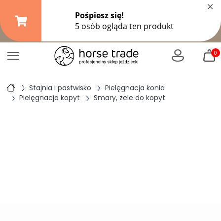
×
Darmowa dostawa od
149,99 zł
(DPD Pickup do 10 kg)
|
od
299 zł
pozostałe formy wysyłki
0
Stajnia i pastwisko
Pielęgnacja konia
Pielęgnacja kopyt
Smary, żele do kopyt