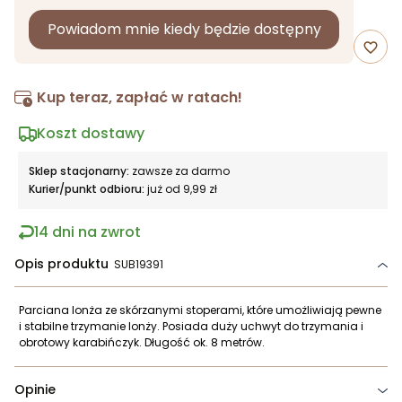
Powiadom mnie kiedy będzie dostępny
favorite_border
Kup teraz, zapłać w ratach!
Koszt dostawy
Sklep stacjonarny:
zawsze za darmo
Kurier/punkt odbioru:
już od 9,99 zł
14 dni na zwrot
Opis produktu
SUB19391
Parciana lonża ze skórzanymi stoperami, które umożliwiają pewne
i stabilne trzymanie lonży. Posiada duży uchwyt do trzymania i
obrotowy karabińczyk. Długość ok. 8 metrów.
Opinie