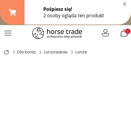
×
Darmowa dostawa od
149,99 zł
(DPD Pickup do 10 kg)
|
od
299 zł
pozostałe formy wysyłki
0
Dla konia
Lonżowanie
Lonże