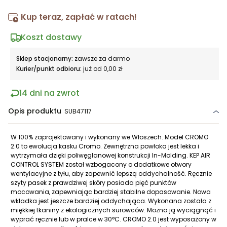
Kup teraz, zapłać w ratach!
Koszt dostawy
Sklep stacjonarny:
zawsze za darmo
Kurier/punkt odbioru:
już od 0,00 zł
14 dni na zwrot
Opis produktu
SUB47117
W 100% zaprojektowany i wykonany we Włoszech. Model CROMO
2.0 to ewolucja kasku Cromo. Zewnętrzna powłoka jest lekka i
wytrzymała dzięki poliwęglanowej konstrukcji In-Molding. KEP AIR
CONTROL SYSTEM został wzbogacony o dodatkowe otwory
wentylacyjne z tyłu, aby zapewnić lepszą oddychalność. Ręcznie
szyty pasek z prawdziwej skóry posiada pięć punktów
mocowania, zapewniając bardziej stabilne dopasowanie. Nowa
wkładka jest jeszcze bardziej oddychająca. Wykonana została z
miękkiej tkaniny z ekologicznych surowców. Można ją wyciągnąć i
wyprać ręcznie lub w pralce w 30°C. CROMO 2.0 jest wyposażony w