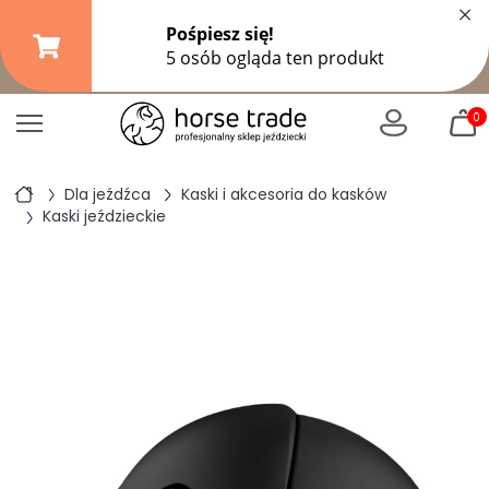
×
Darmowa dostawa od
149,99 zł
(DPD Pickup do 10 kg)
|
od
299 zł
pozostałe formy wysyłki
0
Dla jeźdźca
Kaski i akcesoria do kasków
Kaski jeździeckie