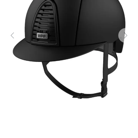
Previous
Next