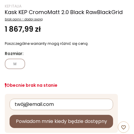
KEP ITALIA
Kask KEP CromoMatt 2.0 Black RawBlackGrid
brak opinii - dodaj swoją
1 867,99 zł
Poszczególne warianty mogą różnić się ceną.
Rozmiar:
M
Obecnie brak na stanie
Powiadom mnie kiedy będzie dostępny
favorite_border