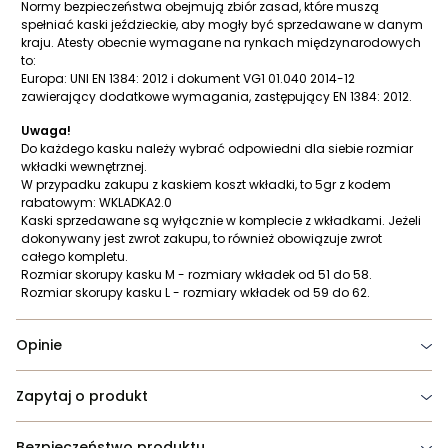
Normy bezpieczeństwa obejmują zbiór zasad, które muszą
spełniać kaski jeździeckie, aby mogły być sprzedawane w danym
kraju. Atesty obecnie wymagane na rynkach międzynarodowych
to:
Europa: UNI EN 1384: 2012 i dokument VG1 01.040 2014-12
zawierający dodatkowe wymagania, zastępujący EN 1384: 2012.
Uwaga!
Do każdego kasku należy wybrać odpowiedni dla siebie rozmiar
wkładki wewnętrznej.
W przypadku zakupu z kaskiem koszt wkładki, to 5gr z kodem
rabatowym: WKLADKA2.0
Kaski sprzedawane są wyłącznie w komplecie z wkładkami. Jeżeli
dokonywany jest zwrot zakupu, to również obowiązuje zwrot
całego kompletu.
Rozmiar skorupy kasku M - rozmiary wkładek od 51 do 58.
Rozmiar skorupy kasku L - rozmiary wkładek od 59 do 62.
Opinie
Zapytaj o produkt
Bezpieczeństwo produktu