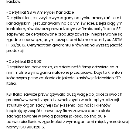
kasków.
-Certyfikat SEI w Ameryce i Kanadzie
Certyfikat ten jest zwykle wymagany na rynku amerykańskim i
kanadyjskim i jest uznawany na całym świecie. Dzięki ciągłym
kontrolom, również przeprowadzanym w firmie, certyfikacja SEI
zapewnia, że certyfikowane produkty zawsze i nieprzerwanie są
zgodne z obowiązującymi przepisami lub normami typu ASTM
F1163/2015. Certyfikat ten gwarantuje również najwyższą jakość
produkcji.
-Certyfikat ISO 9001
Certyfikat ten potwierdza, że działalność firmy odzwierciedla
minimalne wymagania nałożone przez prawo. Daje to klientom
końcowym pełne zaufanie do jakości kasków jeździeckich KEP
Italia.
KEP Italia zawsze przywiązywała dużą wagę do jakości swoich
procesów wewnętrznych i zewnętrznych w celu optymalizacji
struktury organizacyjnej i zwiększenia lojalności klientów.
Inspirujący zespół kierowniczy firmy zawsze dbał o stałe
zaangażowanie w swoją politykę jakości, co znajduje
odzwierciedlenie w zgodności z wymaganiami międzynarodowej
normy ISO 9001:2015.