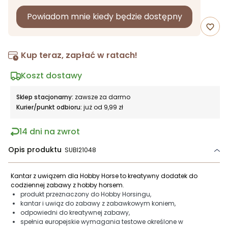
Powiadom mnie kiedy będzie dostępny
favorite_border
Kup teraz, zapłać w ratach!
Koszt dostawy
Sklep stacjonarny:
zawsze za darmo
Kurier/punkt odbioru:
już od 9,99 zł
14 dni na zwrot
Opis produktu
SUBI21048
Kantar z uwiązem dla Hobby Horse to kreatywny dodatek do
codziennej zabawy z hobby horsem.
produkt przeznaczony do Hobby Horsingu,
kantar i uwiąz do zabawy z zabawkowym koniem,
odpowiedni do kreatywnej zabawy,
spełnia europejskie wymagania testowe określone w