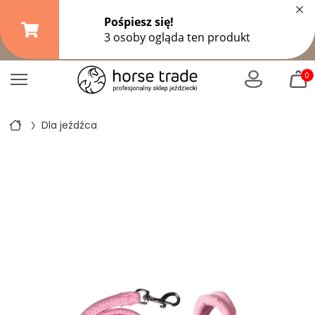
×
Darmowa dostawa od
149,99 zł
(DPD Pickup do 10 kg)
|
od
299 zł
pozostałe formy wysyłki
0
Dla jeźdźca