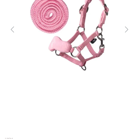
Previous
Next