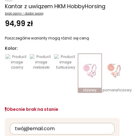
HKM
Kantar z uwiązem HKM HobbyHorsing
brak opinii - dodaj swoją
94,99 zł
Poszczególne warianty mogą różnić się ceną.
Kolor:
czarny
niebieski
turkusowy
różowy
pomarańczowy
Obecnie brak na stanie