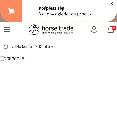
×
Darmowa dostawa od
149,99 zł
(DPD Pickup do 10 kg)
|
od
299 zł
pozostałe formy wysyłki
0
Dla konia
Kantary