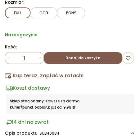
Rozmiar:
FULL
COB
PONY
Na magazynie
Ilość:
-
+
Dodaj do koszyka
favorite_border
Kup teraz, zapłać w ratach!
Koszt dostawy
Sklep stacjonarny:
zawsze za darmo
Kurier/punkt odbioru:
już od 9,99 zł
14 dni na zwrot
Opis produktu
SUB40684