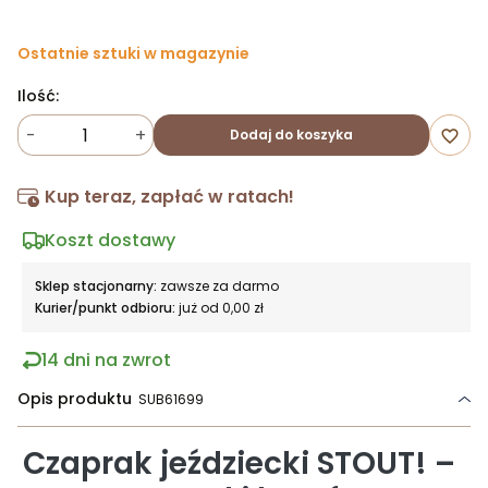
Ostatnie sztuki w magazynie
Ilość:
-
+
Dodaj do koszyka
favorite_border
Kup teraz, zapłać w ratach!
Koszt dostawy
Sklep stacjonarny:
zawsze za darmo
Kurier/punkt odbioru:
już od 0,00 zł
14 dni na zwrot
Opis produktu
SUB61699
Czaprak jeździecki STOUT! –