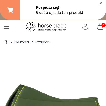
×
Darmowa dostawa od
149,99 zł
(DPD Pickup do 10 kg)
|
od
299 zł
pozostałe formy wysyłki
0
Dla konia
Czapraki