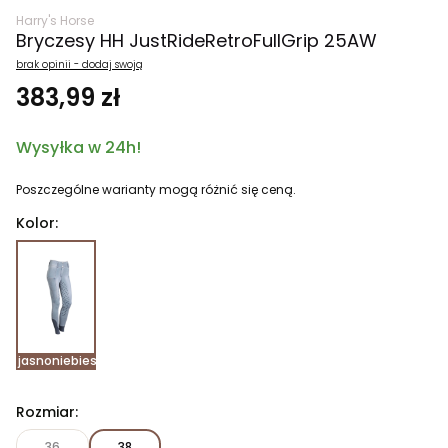
Harry's Horse
Bryczesy HH JustRideRetroFullGrip 25AW
brak opinii - dodaj swoją
383,99 zł
Wysyłka w 24h!
Poszczególne warianty mogą różnić się ceną.
Kolor:
jasnoniebieski
Rozmiar:
36
38