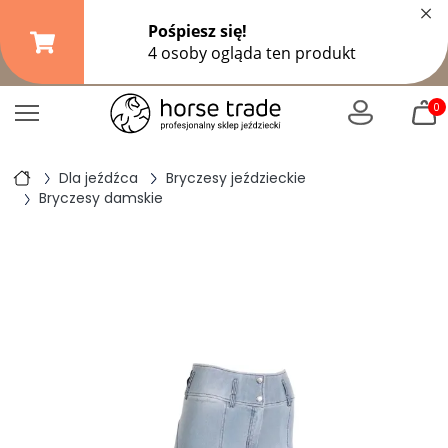
×
Darmowa dostawa od
149,99 zł
(DPD Pickup do 10 kg)
|
od
299 zł
pozostałe formy wysyłki
0
Dla jeźdźca
Bryczesy jeździeckie
Bryczesy damskie