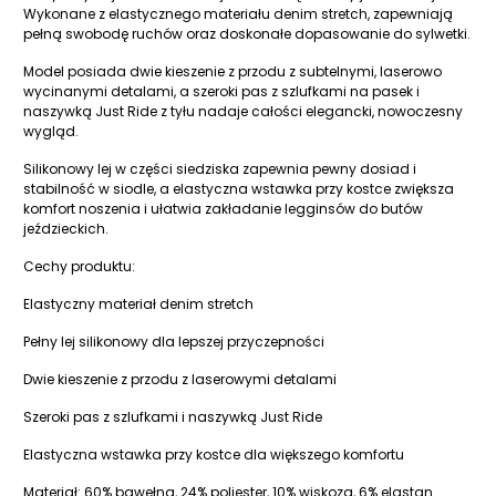
Wykonane z elastycznego materiału denim stretch, zapewniają
pełną swobodę ruchów oraz doskonałe dopasowanie do sylwetki.
Model posiada dwie kieszenie z przodu z subtelnymi, laserowo
wycinanymi detalami, a szeroki pas z szlufkami na pasek i
naszywką Just Ride z tyłu nadaje całości elegancki, nowoczesny
wygląd.
Silikonowy lej w części siedziska zapewnia pewny dosiad i
stabilność w siodle, a elastyczna wstawka przy kostce zwiększa
komfort noszenia i ułatwia zakładanie legginsów do butów
jeździeckich.
Cechy produktu:
Elastyczny materiał denim stretch
Pełny lej silikonowy dla lepszej przyczepności
Dwie kieszenie z przodu z laserowymi detalami
Szeroki pas z szlufkami i naszywką Just Ride
Elastyczna wstawka przy kostce dla większego komfortu
Materiał: 60% bawełna, 24% poliester, 10% wiskoza, 6% elastan