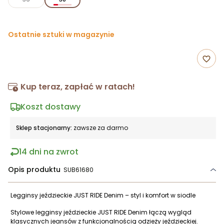
Ostatnie sztuki w magazynie
favorite_border
Kup teraz, zapłać w ratach!
Koszt dostawy
Sklep stacjonarny:
zawsze za darmo
14 dni na zwrot
Opis produktu
SUB61680
Legginsy jeździeckie JUST RIDE Denim – styl i komfort w siodle
Stylowe legginsy jeździeckie JUST RIDE Denim łączą wygląd
klasycznych jeansów z funkcjonalnością odzieży jeździeckiej.