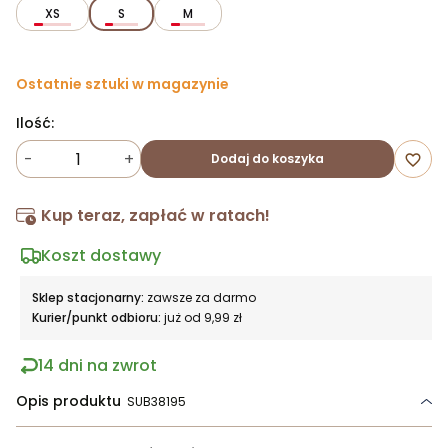
XS
S
M
Ostatnie sztuki w magazynie
Ilość:
-
+
Dodaj do koszyka
favorite_border
Kup teraz, zapłać w ratach!
Koszt dostawy
Sklep stacjonarny:
zawsze za darmo
Kurier/punkt odbioru:
już od 9,99 zł
14 dni na zwrot
Opis produktu
SUB38195