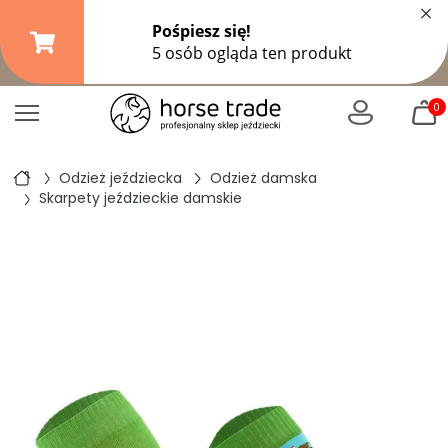
×
Darmowa dostawa od
149,99 zł
(DPD Pickup do 10 kg)
|
od
299 zł
pozostałe formy wysyłki
0
Odzież jeździecka
Odzież damska
Skarpety jeździeckie damskie