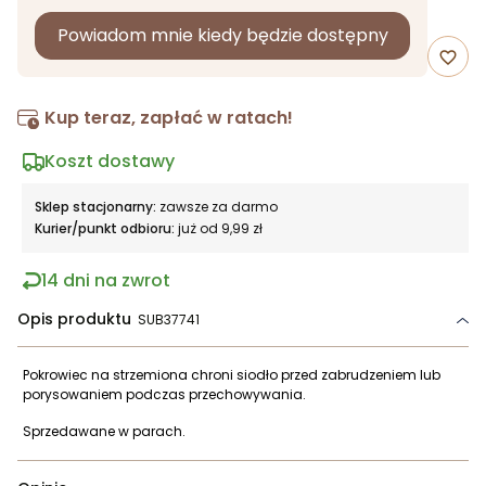
Powiadom mnie kiedy będzie dostępny
favorite_border
Kup teraz, zapłać w ratach!
Koszt dostawy
Sklep stacjonarny:
zawsze za darmo
Kurier/punkt odbioru:
już od 9,99 zł
14 dni na zwrot
Opis produktu
SUB37741
Pokrowiec na strzemiona chroni siodło przed zabrudzeniem lub
porysowaniem podczas przechowywania.
Sprzedawane w parach.