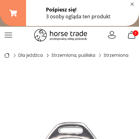
×
Darmowa dostawa od
149,99 zł
(DPD Pickup do 10 kg)
|
od
299 zł
pozostałe formy wysyłki
0
Dla jeźdźca
Strzemiona, puśliska
Strzemiona