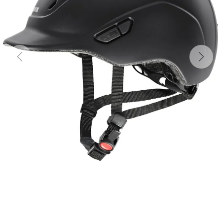
Previous
Next