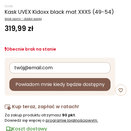
Uvex
Kask UVEX Kidoxx black mat XXXS (49-54)
brak opinii - dodaj swoją
319,99 zł
Obecnie brak na stanie
Powiadom mnie kiedy będzie dostępny
favorite_border
Kup teraz, zapłać w ratach!
Za zakup produktu otrzymasz
90 pkt.
Dowiedz się więcej o
programie lojalnościowym.
Koszt dostawy