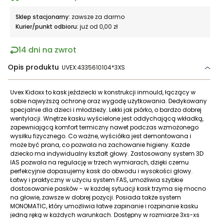
Sklep stacjonarny:
zawsze za darmo
Kurier/punkt odbioru:
już od 0,00 zł
14 dni na zwrot
Opis produktu
UVEX:4335610104*3XS
Uvex Kidoxx to kask jeździecki w konstrukcji inmould, łączący w
sobie najwyższą ochronę oraz wygodę użytkowania. Dedykowany
specjalnie dla dzieci i młodzieży. Lekki jak piórko, o bardzo dobrej
wentylacji. Wnętrze kasku wyścielone jest oddychającą wkładką,
zapewniającą komfort termiczny nawet podczas wzmożonego
wysiłku fizycznego. Co ważne, wyściółka jest demontowana i
może być prana, co pozwala na zachowanie higieny. Każde
dziecko ma indywidualny kształt głowy. Zastosowany system 3D
IAS pozwala na regulację w trzech wymiarach, dzięki czemu
perfekcyjnie dopasujemy kask do obwodu i wysokości głowy.
Łatwy i praktyczny w użyciu system FAS, umożliwia szybkie
dostosowanie pasków - w każdej sytuacji kask trzyma się mocno
na głowie, zawsze w dobrej pozycji. Posiada także system
MONOMATIC, który umożliwia łatwe zapinanie i rozpinanie kasku
jedną ręką w każdych warunkach. Dostępny w rozmiarze 3xs-xs