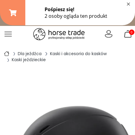
×
Darmowa dostawa od
149,99 zł
(DPD Pickup do 10 kg)
|
od
299 zł
pozostałe formy wysyłki
0
Dla jeźdźca
Kaski i akcesoria do kasków
Kaski jeździeckie