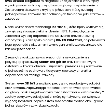
uvex exxeed elegance
to elegancki kask jeździecki, który łączy
wysoki poziom ochrony z wyjątkowo stylowym wykończeniem.
Został zaprojektowany z myślą o jeźdźcach, którzy szukają
jednego kasku zarówno do codziennych treningów, jak i startów w
zawodach.
Model wykonano w technologii
hardshell
, która łączy wytrzymałą
zewnętrzną skorupę z lekkim rdzeniem EPS. Takie połączenie
zapewnia wysoką odporność na uderzenia oraz skuteczną
amortyzację. Kask spełnia normę
DIN EN 1384:2023
, co potwierdza
jego zgodność z aktualnymi wymaganiami bezpieczeństwa dla
kasków jeździeckich.
Z zewnątrz kask zachwyca eleganckim wykończeniem z
połyskującą wstawką
Alcantara glitter
oraz kontrastowymi
detalami w kolorze chromu. Dzięki temu prezentuje się efektownie,
a jednocześnie zachowuje klasyczny, sportowy charakter
odpowiedni na treningi i zawody.
System
uvex 3D IAS
umożliwia precyzyjną regulację wysokości
oraz obwodu, zapewniając stabilne i komfortowe dopasowanie
do głowy. Paski z regulowanymi rozdzielaczami w kształcie litery Y
zostały pokryte wysokiej jakości skórą syntetyczną, co zwiększa
wygodę noszenia. Zapięcie
uvex monomatic
można obsługiwać
jedną ręką, również w rękawiczkach.