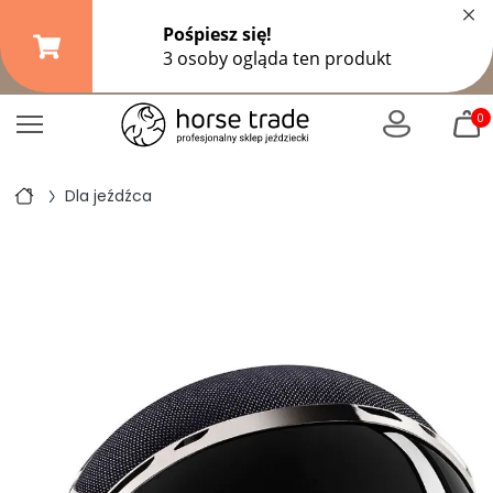
×
Darmowa dostawa od
149,99 zł
(DPD Pickup do 10 kg)
|
od
299 zł
pozostałe formy wysyłki
0
Dla jeźdźca