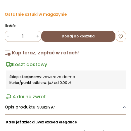
Ostatnie sztuki w magazynie
Ilość:
-
+
Dodaj do koszyka
favorite_border
Kup teraz, zapłać w ratach!
Koszt dostawy
Sklep stacjonarny:
zawsze za darmo
Kurier/punkt odbioru:
już od 0,00 zł
14 dni na zwrot
Opis produktu
SUBI21997
Kask jeździecki uvex exxeed elegance