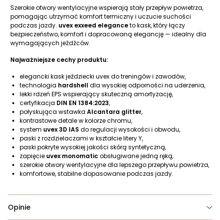
Szerokie otwory wentylacyjne wspierają stały przepływ powietrza,
pomagając utrzymać komfort termiczny i uczucie suchości
podczas jazdy.
uvex exxeed elegance
to kask, który łączy
bezpieczeństwo, komfort i dopracowaną elegancję — idealny dla
wymagających jeźdźców.
Najważniejsze cechy produktu:
elegancki kask jeździecki uvex do treningów i zawodów,
technologia
hardshell
dla wysokiej odporności na uderzenia,
lekki rdzeń EPS wspierający skuteczną amortyzację,
certyfikacja
DIN EN 1384:2023
,
połyskująca wstawka
Alcantara glitter
,
kontrastowe detale w kolorze chromu,
system
uvex 3D IAS
do regulacji wysokości i obwodu,
paski z rozdzielaczami w kształcie litery Y,
paski pokryte wysokiej jakości skórą syntetyczną,
zapięcie
uvex monomatic
obsługiwane jedną ręką,
szerokie otwory wentylacyjne dla lepszego przepływu powietrza,
komfortowe, stabilne dopasowanie podczas jazdy.
Opinie