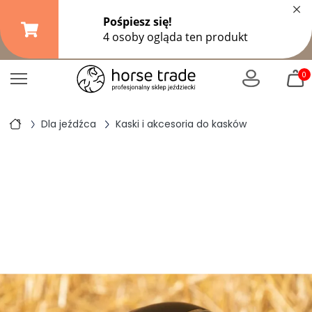
×
Darmowa dostawa od
149,99 zł
(DPD Pickup do 10 kg)
|
od
299 zł
pozostałe formy wysyłki
0
Dla jeźdźca
Kaski i akcesoria do kasków