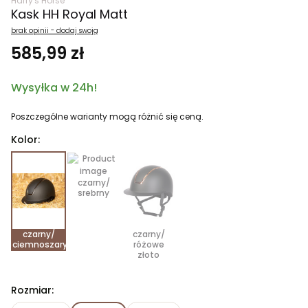
Harry's Horse
Kask HH Royal Matt
brak opinii - dodaj swoją
585,99 zł
Wysyłka w 24h!
Poszczególne warianty mogą różnić się ceną.
Kolor:
czarny/
srebrny
czarny/
czarny/
ciemnoszary
różowe
złoto
Rozmiar: