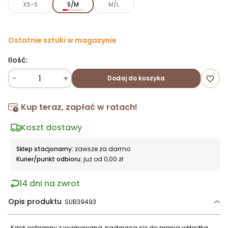
XS-S
S/M
M/L
Ostatnie sztuki w magazynie
Ilość:
-
+
Dodaj do koszyka
favorite_border
Kup teraz, zapłać w ratach!
Koszt dostawy
Sklep stacjonarny:
zawsze za darmo
Kurier/punkt odbioru:
już od 0,00 zł
14 dni na zwrot
Opis produktu
SUB39493
Kask ochronny z wyjmowaną, nadającą się do prania wkładką.