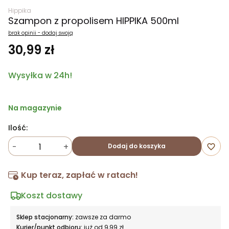
Hippika
Szampon z propolisem HIPPIKA 500ml
brak opinii - dodaj swoją
30,99 zł
Wysyłka w 24h!
Na magazynie
Ilość:
-
+
Dodaj do koszyka
favorite_border
Kup teraz, zapłać w ratach!
Koszt dostawy
Sklep stacjonarny:
zawsze za darmo
Kurier/punkt odbioru:
już od 9,99 zł