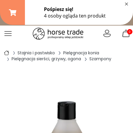
×
Darmowa dostawa od
149,99 zł
(DPD Pickup do 10 kg)
|
od
299 zł
pozostałe formy wysyłki
0
Stajnia i pastwisko
Pielęgnacja konia
Pielęgnacja sierści, grzywy, ogona
Szampony